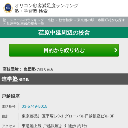
オリコン顧客満足度ランキング
塾・学習塾 検索
塾、スクールのランキング・比較
校舎検索
東京都の駅・市区町村から探す
荏原中延周辺の校舎一覧
荏原中延周辺の校舎
目的から絞り込む
高校受験： 集団塾
の絞り込み
進学塾 ena
戸越銀座
03-5749-5015
東京都品川区平塚1-9-1 グローバル戸越銀座ビル 3F
東急池上線 戸越銀座より 徒歩 約1分