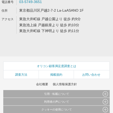
03-5749-3651
東京都品川区戸越2-7-2 La-LaASANO 1F
東急大井町線 戸越公園より 徒歩 約9分
東急池上線 戸越銀座より 徒歩 約10分
東急大井町線 下神明より 徒歩 約11分
オリコン顧客満足度調査とは
調査方法
掲載規約
お問い合わせ
会社概要
個人情報保護方針
引用・転載について
利用者の声について
当サイトで公開されている情報（文字、写真、イラスト、画像データ等）及びこれらの配
置・編集および構造などについての著作権は株式会社oricon MEに帰属しております。
クッキーの使用について
当サイトに掲載している内容はすべてサービスの利用者が提出された見解・感想です。
これらの情報を権利者の許可なく無断転載・複製などの二次利用を行うことは固く禁じて