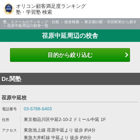
オリコン顧客満足度ランキング
塾・学習塾 検索
塾、スクールのランキング・比較
校舎検索
東京都の駅・市区町村から探す
荏原中延周辺の校舎一覧
荏原中延周辺の校舎
目的から絞り込む
Dr.関塾
荏原中延校
03-5788-6403
東京都品川区中延2-10-2 ドミール中延 1F
東急池上線 荏原中延より 徒歩 約4分
東急大井町線 中延より 徒歩 約8分