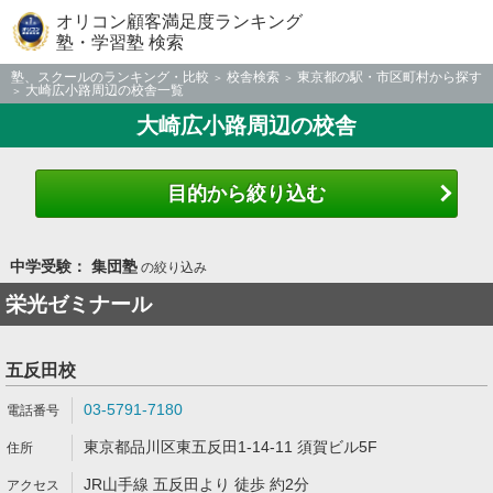
オリコン顧客満足度ランキング
塾・学習塾 検索
塾、スクールのランキング・比較
校舎検索
東京都の駅・市区町村から探す
大崎広小路周辺の校舎一覧
大崎広小路周辺の校舎
目的から絞り込む
中学受験： 集団塾
の絞り込み
栄光ゼミナール
五反田校
03-5791-7180
東京都品川区東五反田1-14-11 須賀ビル5F
JR山手線 五反田より 徒歩 約2分