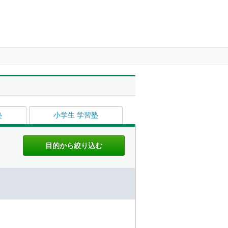
塾
小学生 学習塾