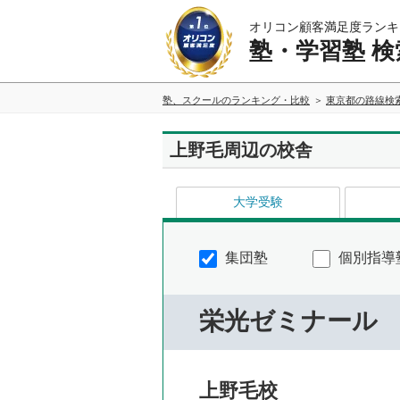
オリコン顧客満足度ランキ
塾・学習塾 検
塾、スクールのランキング・比較
東京都の路線検
上野毛周辺の校舎
大学受験
集団塾
個別指導
栄光ゼミナール
上野毛校