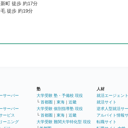
新町 徒歩 約17分
毛 徒歩 約19分
塾
人材
ーサーバー
大学受験 塾・予備校 現役
就活エージェン
└
首都圏
｜
東海
｜
近畿
就活サイト
ーサーバー
大学受験 個別指導塾 現役
逆求人型就活サ
サービス
└
首都圏
｜
東海
｜
近畿
アルバイト情報
リーニング
大学受験 難関大学特化型 現役
転職サイト