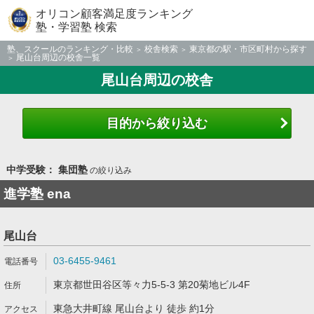
オリコン顧客満足度ランキング
塾・学習塾 検索
塾、スクールのランキング・比較
校舎検索
東京都の駅・市区町村から探す
尾山台周辺の校舎一覧
尾山台周辺の校舎
目的から絞り込む
中学受験： 集団塾
の絞り込み
進学塾 ena
尾山台
03-6455-9461
東京都世田谷区等々力5-5-3 第20菊地ビル4F
東急大井町線 尾山台より 徒歩 約1分