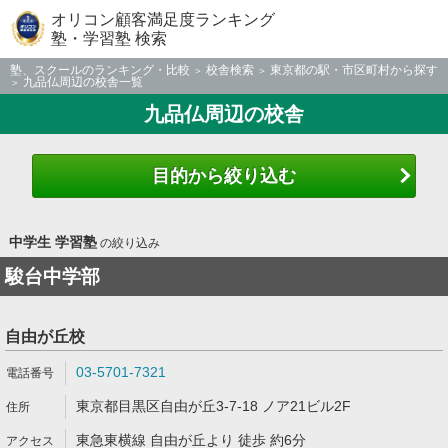
オリコン顧客満足度ランキング
塾・学習塾 検索
塾、スクールのランキング・比較
校舎検索
東京都の駅・市区町村から探す
九品仏周辺の校舎一覧
九品仏周辺の校舎
目的から絞り込む
中学生 学習塾
の絞り込み
駿台中学部
自由が丘校
03-5701-7321
東京都目黒区自由が丘3-7-18 ノア21ビル2F
東急東横線 自由が丘より 徒歩 約6分