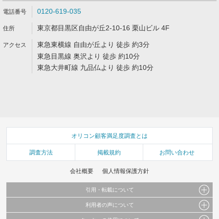
0120-619-035
東京都目黒区自由が丘2-10-16 栗山ビル 4F
東急東横線 自由が丘より 徒歩 約3分
東急目黒線 奥沢より 徒歩 約10分
東急大井町線 九品仏より 徒歩 約10分
オリコン顧客満足度調査とは
調査方法
掲載規約
お問い合わせ
会社概要
個人情報保護方針
引用・転載について
利用者の声について
当サイトで公開されている情報（文字、写真、イラスト、画像データ等）及びこれらの配
置・編集および構造などについての著作権は株式会社oricon MEに帰属しております。