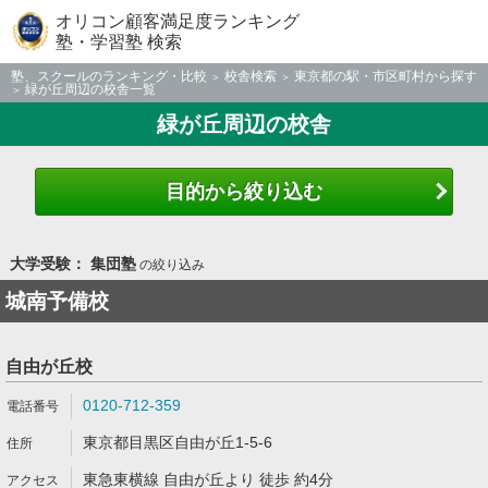
オリコン顧客満足度ランキング
塾・学習塾 検索
塾、スクールのランキング・比較
校舎検索
東京都の駅・市区町村から探す
緑が丘周辺の校舎一覧
緑が丘周辺の校舎
目的から絞り込む
大学受験： 集団塾
の絞り込み
城南予備校
自由が丘校
0120-712-359
東京都目黒区自由が丘1-5-6
東急東横線 自由が丘より 徒歩 約4分