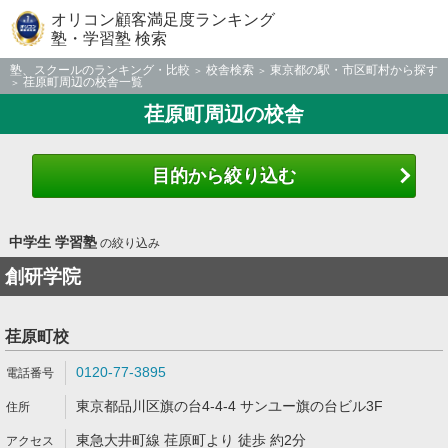
オリコン顧客満足度ランキング
塾・学習塾 検索
塾、スクールのランキング・比較
校舎検索
東京都の駅・市区町村から探す
荏原町周辺の校舎一覧
荏原町周辺の校舎
目的から絞り込む
中学生 学習塾
の絞り込み
創研学院
荏原町校
0120-77-3895
東京都品川区旗の台4-4-4 サンユー旗の台ビル3F
東急大井町線 荏原町より 徒歩 約2分