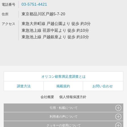
03-5751-4421
東京都品川区戸越5-7-20
東急大井町線 戸越公園より 徒歩 約3分
東急池上線 荏原中延より 徒歩 約10分
東急池上線 戸越銀座より 徒歩 約10分
オリコン顧客満足度調査とは
調査方法
掲載規約
お問い合わせ
会社概要
個人情報保護方針
引用・転載について
利用者の声について
当サイトで公開されている情報（文字、写真、イラスト、画像データ等）及びこれらの配
置・編集および構造などについての著作権は株式会社oricon MEに帰属しております。
クッキーの使用について
当サイトに掲載している内容はすべてサービスの利用者が提出された見解・感想です。