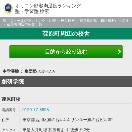
オリコン顧客満足度ランキング
塾・学習塾 検索
塾、スクールのランキング・比較
校舎検索
東京都の駅・市区町村から探す
荏原町周辺の校舎一覧
荏原町周辺の校舎
目的から絞り込む
中学受験： 集団塾
の絞り込み
創研学院
荏原町校
0120-77-3895
東京都品川区旗の台4-4-4 サンユー旗の台ビル3F
東急大井町線 荏原町より 徒歩 約2分