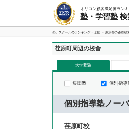
オリコン顧客満足度ランキ
塾・学習塾 検
塾、スクールのランキング・比較
東京都の路線検
荏原町周辺の校舎
大学受験
集団塾
個別指導
個別指導塾ノー
荏原町校