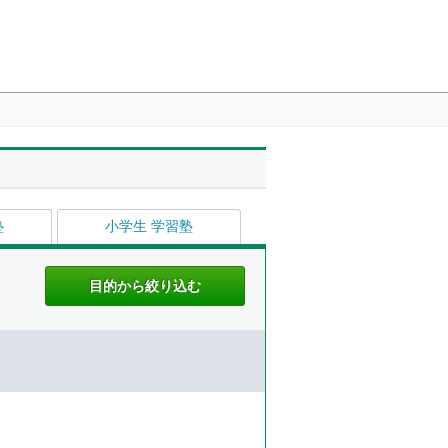
塾
小学生 学習塾