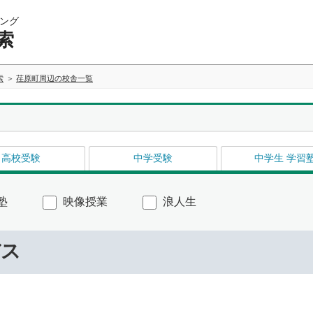
ング
索
索
荏原町周辺の校舎一覧
高校受験
中学受験
中学生 学習
塾
映像授業
浪人生
バス