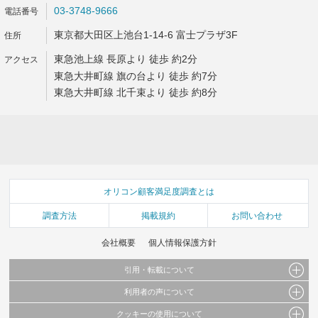
03-3748-9666
東京都大田区上池台1-14-6 富士プラザ3F
東急池上線 長原より 徒歩 約2分
東急大井町線 旗の台より 徒歩 約7分
東急大井町線 北千束より 徒歩 約8分
オリコン顧客満足度調査とは
調査方法
掲載規約
お問い合わせ
会社概要
個人情報保護方針
引用・転載について
利用者の声について
当サイトで公開されている情報（文字、写真、イラスト、画像データ等）及びこれらの配
置・編集および構造などについての著作権は株式会社oricon MEに帰属しております。
クッキーの使用について
当サイトに掲載している内容はすべてサービスの利用者が提出された見解・感想です。