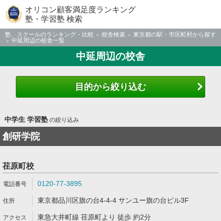
オリコン顧客満足度ランキング
塾・学習塾 検索
塾、スクールのランキング・比較
校舎検索
東京都の駅・市区町村から探す
中延周辺の校舎一覧
中延周辺の校舎
目的から絞り込む
中学生 学習塾
の絞り込み
創研学院
荏原町校
0120-77-3895
東京都品川区旗の台4-4-4 サンユー旗の台ビル3F
東急大井町線 荏原町より 徒歩 約2分