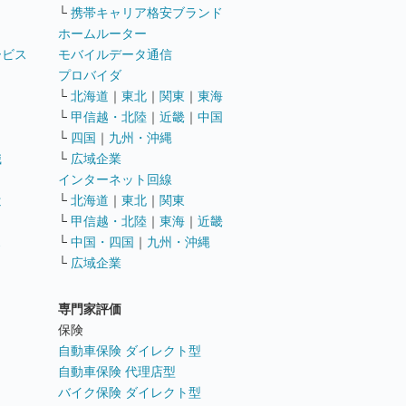
└
携帯キャリア格安ブランド
ホームルーター
ービス
モバイルデータ通信
ト
プロバイダ
└
北海道
｜
東北
｜
関東
｜
東海
└
甲信越・北陸
｜
近畿
｜
中国
└
四国
｜
九州・沖縄
職
└
広域企業
インターネット回線
遣
└
北海道
｜
東北
｜
関東
└
甲信越・北陸
｜
東海
｜
近畿
ス
└
中国・四国
｜
九州・沖縄
└
広域企業
専門家評価
ト
保険
自動車保険 ダイレクト型
自動車保険 代理店型
バイク保険 ダイレクト型