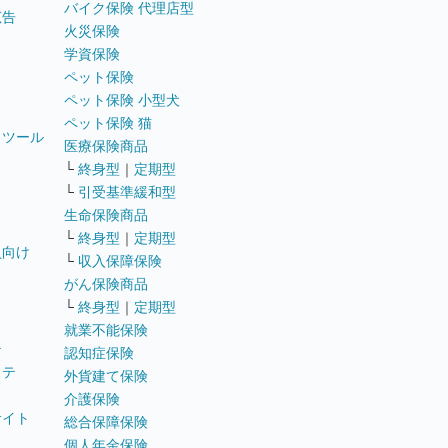
バイク保険 代理店型
広告
火災保険
学資保険
ペット保険
ペット保険 小型犬
ペット保険 猫
トツール
医療保険商品
└
終身型
｜
定期型
└
引受基準緩和型
生命保険商品
└
終身型
｜
定期型
員向け
└
収入保障保険
がん保険商品
└
終身型
｜
定期型
就業不能保険
テ
認知症保険
ステ
外貨建て保険
介護保険
サイト
総合保障保険
個人年金保険