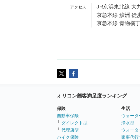
JR京浜東北線 大井
京急本線 鮫洲 徒歩
京急本線 青物横丁
オリコン顧客満足度ランキング
保険
生活
自動車保険
ウォータ
└
ダイレクト型
浄水型
└
代理店型
ウォータ
バイク保険
家事代行