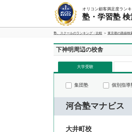
オリコン顧客満足度ランキ
塾・学習塾 検
塾、スクールのランキング・比較
東京都の路線検
下神明周辺の校舎
大学受験
集団塾
個別指導
河合塾マナビス
大井町校