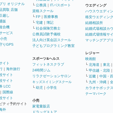
プリ オリジナル
└
公務員
｜
ITパスポート
ウエディング
品買取 店舗
資格スクール
ハウスウエディ
引越し
└
FP
｜
医療事務
格安ウエディン
通販
└
宅建
｜
簿記
結婚相談所
複合機
└
社会保険労務士
結婚式場相談カ
サービス
公務員試験予備校
結婚式場情報サ
 小売
法人向け英会話スクール
マッチングアプ
守りGPS
子どもプログラミング教室
レジャー
スポーツ&ヘルス
映画館
サイト
フィットネスクラブ
└
北海道
｜
東北
行
｜
海外旅行
24時間ジム
└
甲信越・北陸
較サイト
リラクゼーションサロン
└
近畿
｜
中国・
較サイト
キッズスイミングスクール
└
九州・沖縄
｜
 LCC
└
幼児
｜
小学生
カラオケボック
｜
国際線
テーマパーク
較サイト
小売
ビティ予約サイト
家電量販店
海外
ドラッグストア