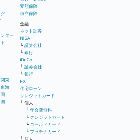
変額保険
積立保険
ング
グ
金融
ネット証券
ウンター
NISA
イト
└
証券会社
リ
└
銀行
iDeCo
└
証券会社
└
銀行
｜
関東
FX
｜
東海
住宅ローン
四国
クレジットカード
全国
└ 個人
ス
└
年会費無料
└
クレジットカード
└
ゴールドカード
└
プラチナカード
└ 法人