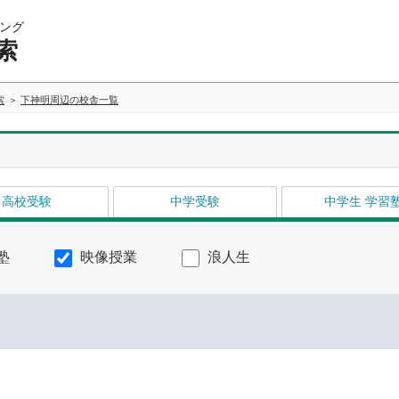
ング
索
索
下神明周辺の校舎一覧
高校受験
中学受験
中学生 学習
塾
映像授業
浪人生