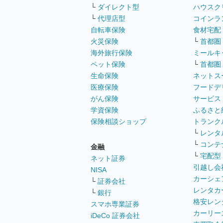
└
ダイレクト型
ハウスク
└
代理店型
コインラ
自転車保険
食材宅配
火災保険
└
首都圏
海外旅行保険
ミールキ
ペット保険
└
首都圏
生命保険
ネットス
医療保険
フードデ
がん保険
サービス
学資保険
ふるさと
保険相談ショップ
トランク
└
レンタ
└
コンテ
金融
└
宅配型
ネット証券
引越し会
NISA
カーシェ
└
証券会社
レンタカ
└
銀行
格安レン
スマホ専業証券
カーリー
iDeCo 証券会社