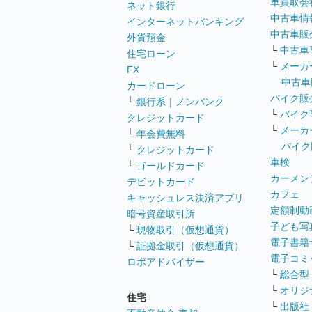
車買取会
ネット銀行
中古車情
インターネットバンキング
中古車販
外貨預金
└
中古車
住宅ローン
└
メーカ
FX
中古車
カードローン
バイク販
└
銀行系
｜
ノンバンク
└
バイク
クレジットカード
└
メーカ
└
年会費無料
バイク
└
クレジットカード
車検
└
ゴールドカード
カーメン
デビットカード
カフェ
キャッシュレス決済アプリ
定額制動
暗号資産取引所
子ども写
└
現物取引（仮想通貨）
電子書籍
└
証拠金取引（仮想通貨）
電子コミ
ロボアドバイザー
└
総合型
└
オリジ
住宅
└
出版社