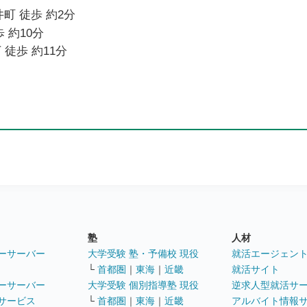
町 徒歩 約2分
 約10分
 徒歩 約11分
塾
人材
ーサーバー
大学受験 塾・予備校 現役
就活エージェン
└
首都圏
｜
東海
｜
近畿
就活サイト
ーサーバー
大学受験 個別指導塾 現役
逆求人型就活サ
サービス
└
首都圏
｜
東海
｜
近畿
アルバイト情報