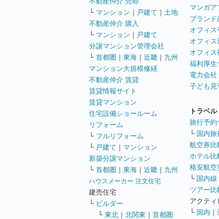
不動産仲介 売却
マンガア
└
マンション
｜
戸建て
｜
土地
ブランド
不動産仲介 購入
オフィス
└
マンション
｜
戸建て
オフィス
分譲マンション管理会社
オフィス
└
首都圏
｜
東海
｜
近畿
｜
九州
福利厚生
マンション大規模修繕
電力会社
不動産仲介 賃貸
子ども見
賃貸情報サイト
賃貸マンション
トラベル
住宅設備ショールーム
旅行予約
リフォーム
└
国内旅
└
フルリフォーム
航空券比
└
戸建て
｜
マンション
ホテル比
新築分譲マンション
格安航空券
└
首都圏
｜
東海
｜
近畿
｜
九州
└
国内線
ハウスメーカー 注文住宅
ツアー比
建売住宅
アクティ
└
ビルダー
└
国内
｜
└
東北
｜
北関東
｜
首都圏