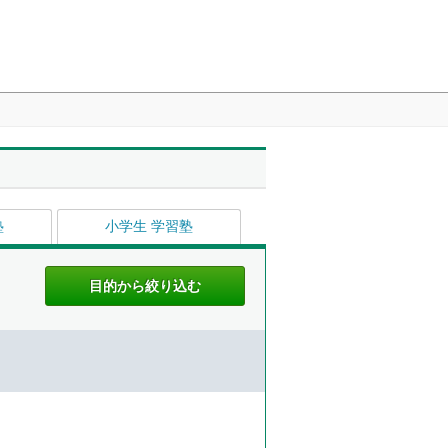
塾
小学生 学習塾