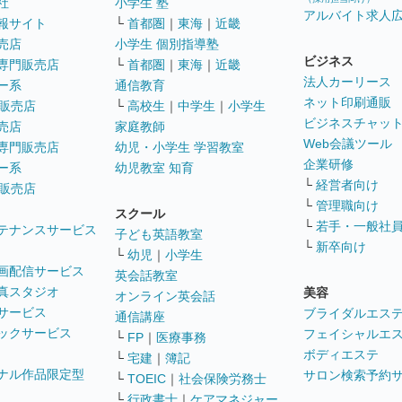
社
小学生 塾
アルバイト求人
報サイト
└
首都圏
｜
東海
｜
近畿
売店
小学生 個別指導塾
ビジネス
専門販売店
└
首都圏
｜
東海
｜
近畿
法人カーリース
ー系
通信教育
ネット印刷通販
販売店
└
高校生
｜
中学生
｜
小学生
ビジネスチャッ
売店
家庭教師
Web会議ツール
専門販売店
幼児・小学生 学習教室
企業研修
ー系
幼児教室 知育
└
経営者向け
販売店
└
管理職向け
スクール
└
若手・一般社
テナンスサービス
子ども英語教室
└
新卒向け
└
幼児
｜
小学生
画配信サービス
英会話教室
真スタジオ
美容
オンライン英会話
サービス
ブライダルエス
通信講座
ックサービス
フェイシャルエ
└
FP
｜
医療事務
ボディエステ
└
宅建
｜
簿記
ナル作品限定型
サロン検索予約
└
TOEIC
｜
社会保険労務士
└
行政書士
｜
ケアマネジャー