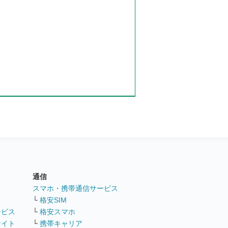
通信
ト
スマホ・携帯通信サービス
└
格安SIM
ービス
└
格安スマホ
サイト
└
携帯キャリア