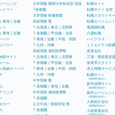
リーニング
大学受験 難関大学特化型 現役
転職サイト
ンドリー
└
首都圏
転職サイト 女性
大学受験 映像授業
転職スカウトサ
｜
東海
｜
近畿
高校受験 塾
転職エージェン
ット
└
北海道
｜
東北
｜
北関東
看護師転職
｜
東海
｜
近畿
└
首都圏
｜
甲信越・北陸
介護転職
ーパー
└
東海
｜
近畿
｜
中国・四国
ハイクラス・
リバリー
└
九州・沖縄
ミドルクラス転
高校受験 個別指導塾
派遣会社
納税サイト
└
北海道
｜
東北
｜
北関東
工場・製造業派
ルーム
└
首都圏
｜
甲信越・北陸
派遣求人サイト
ル収納スペース
└
東海
｜
近畿
｜
中国・四国
求人情報サービ
ナ
└
九州・沖縄
転職サイト
（採用担当向け）
中学受験 塾
新卒採用サイト
社
└
首都圏
｜
東海
｜
近畿
（採用担当向け）
アリング
中学受験 個別指導塾
新卒エージェン
（採用担当向け）
ー
└
首都圏
人材紹介会社
タカー
公立中高一貫校対策 塾
（採用担当向け）
ス
└
首都圏
人材派遣会社
（採用担当向け）