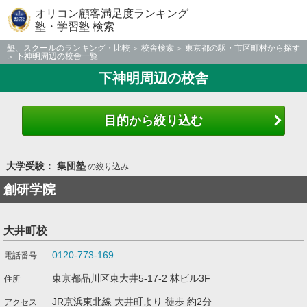
オリコン顧客満足度ランキング
塾・学習塾 検索
塾、スクールのランキング・比較
校舎検索
東京都の駅・市区町村から探す
下神明周辺の校舎一覧
下神明周辺の校舎
目的から絞り込む
大学受験： 集団塾
の絞り込み
創研学院
大井町校
0120-773-169
東京都品川区東大井5-17-2 林ビル3F
JR京浜東北線 大井町より 徒歩 約2分