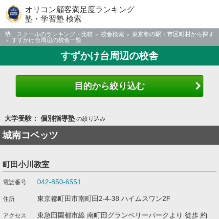
オリコン顧客満足度ランキング
塾・学習塾 検索
塾、スクールのランキング・比較
校舎検索
東京都の駅・市区町村から探す
すずかけ台周辺の校舎一覧
すずかけ台周辺の校舎
目的から絞り込む
大学受験： 個別指導塾
の絞り込み
城南コベッツ
町田小川教室
042-850-6551
東京都町田市南町田2-4-38 ハイムスワン2F
東急田園都市線 南町田グランベリーパークより 徒歩 約