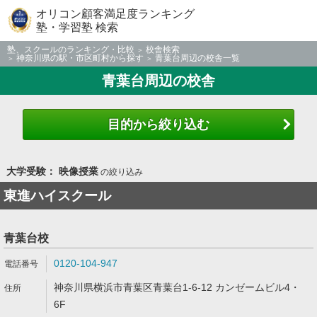
オリコン顧客満足度ランキング
塾・学習塾 検索
塾、スクールのランキング・比較
校舎検索
神奈川県の駅・市区町村から探す
青葉台周辺の校舎一覧
青葉台周辺の校舎
目的から絞り込む
大学受験： 映像授業
の絞り込み
東進ハイスクール
青葉台校
0120-104-947
神奈川県横浜市青葉区青葉台1-6-12 カンゼームビル4・
6F