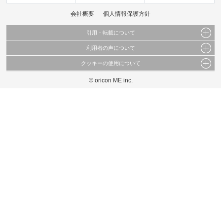
会社概要
個人情報保護方針
引用・転載について
利用者の声について
当サイトで公開されている情報（文字、写真、イラスト、画像データ等）及びこれらの配
置・編集および構造などについての著作権は株式会社oricon MEに帰属しております。
クッキーの使用について
当サイトに掲載している内容はすべてサービスの利用者が提出された見解・感想です。
これらの情報を権利者の許可なく無断転載・複製などの二次利用を行うことは固く禁じて
弊社が内容について正確性を含め一切保証するものではありません。
おります。
© oricon ME inc.
このサイトでは Cookie を使用して、ユーザーに合わせたコンテンツや広告の表示、ソー
弊社の見解・ 意見ではないことをご理解いただいた上でご覧ください。
シャル メディア機能の提供、広告の表示回数やクリック数の測定を行っています。
また、ユーザーによるサイトの利用状況についても情報を収集し、ソーシャル メディア
や広告配信、データ解析の各パートナーに提供しています。
各パートナーは、この情報とユーザーが各パートナーに提供した他の情報や、ユーザーが
各パートナーのサービスを使用したときに収集した他の情報を組み合わせて使用すること
があります。