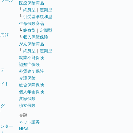
トツール
医療保険商品
└
終身型
｜
定期型
└
引受基準緩和型
生命保険商品
└
終身型
｜
定期型
員向け
└
収入保障保険
がん保険商品
└
終身型
｜
定期型
就業不能保険
テ
認知症保険
ステ
外貨建て保険
介護保険
サイト
総合保障保険
個人年金保険
変額保険
積立保険
ング
グ
金融
ネット証券
ウンター
NISA