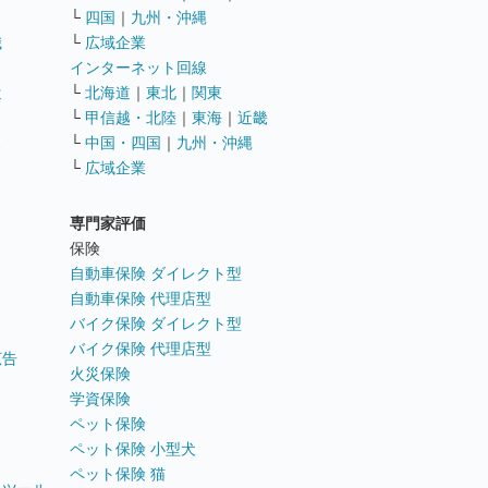
└
四国
｜
九州・沖縄
職
└
広域企業
インターネット回線
遣
└
北海道
｜
東北
｜
関東
└
甲信越・北陸
｜
東海
｜
近畿
ス
└
中国・四国
｜
九州・沖縄
└
広域企業
専門家評価
ト
保険
自動車保険 ダイレクト型
自動車保険 代理店型
バイク保険 ダイレクト型
バイク保険 代理店型
広告
火災保険
学資保険
ペット保険
ペット保険 小型犬
ペット保険 猫