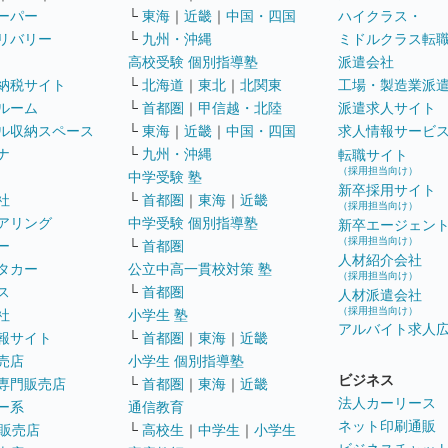
ーパー
└
東海
｜
近畿
｜
中国・四国
ハイクラス・
リバリー
└
九州・沖縄
ミドルクラス転
高校受験 個別指導塾
派遣会社
納税サイト
└
北海道
｜
東北
｜
北関東
工場・製造業派
ルーム
└
首都圏
｜
甲信越・北陸
派遣求人サイト
ル収納スペース
└
東海
｜
近畿
｜
中国・四国
求人情報サービ
ナ
└
九州・沖縄
転職サイト
（採用担当向け）
中学受験 塾
新卒採用サイト
社
└
首都圏
｜
東海
｜
近畿
（採用担当向け）
アリング
中学受験 個別指導塾
新卒エージェン
（採用担当向け）
ー
└
首都圏
人材紹介会社
タカー
公立中高一貫校対策 塾
（採用担当向け）
ス
└
首都圏
人材派遣会社
（採用担当向け）
社
小学生 塾
アルバイト求人
報サイト
└
首都圏
｜
東海
｜
近畿
売店
小学生 個別指導塾
ビジネス
専門販売店
└
首都圏
｜
東海
｜
近畿
法人カーリース
ー系
通信教育
ネット印刷通販
販売店
└
高校生
｜
中学生
｜
小学生