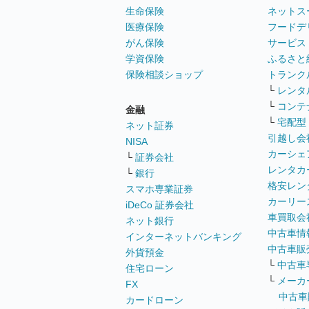
生命保険
ネットス
医療保険
フードデ
がん保険
サービス
学資保険
ふるさと
保険相談ショップ
トランク
└
レンタ
└
コンテ
金融
└
宅配型
ネット証券
引越し会
NISA
カーシェ
└
証券会社
レンタカ
└
銀行
格安レン
スマホ専業証券
カーリー
iDeCo 証券会社
車買取会
ネット銀行
中古車情
インターネットバンキング
中古車販
外貨預金
└
中古車
住宅ローン
└
メーカ
FX
中古車
カードローン