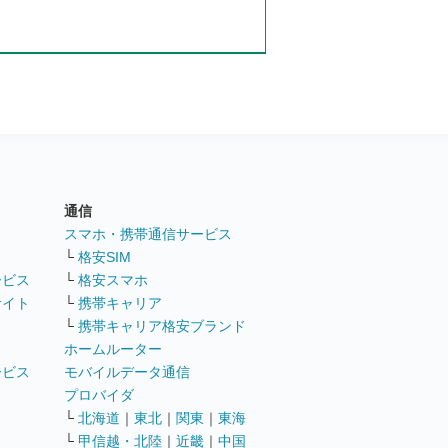
通信
ト
スマホ・携帯通信サービス
└
格安SIM
ービス
└
格安スマホ
サイト
└
携帯キャリア
└
携帯キャリア格安ブランド
ホームルーター
ービス
モバイルデータ通信
ト
プロバイダ
└
北海道
｜
東北
｜
関東
｜
東海
└
甲信越・北陸
｜
近畿
｜
中国