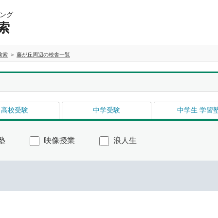
ング
索
検索
藤が丘周辺の校舎一覧
高校受験
中学受験
中学生 学習
塾
映像授業
浪人生