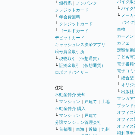
バイク販
└
銀行系
｜
ノンバンク
└
バイク
クレジットカード
└
メーカ
└
年会費無料
バイク
└
クレジットカード
車検
└
ゴールドカード
カーメン
デビットカード
カフェ
キャッシュレス決済アプリ
定額制動
暗号資産取引所
子ども写
└
現物取引（仮想通貨）
電子書籍
└
証拠金取引（仮想通貨）
電子コミ
ロボアドバイザー
└
総合型
└
オリジ
住宅
└
出版社
不動産仲介 売却
マンガア
└
マンション
｜
戸建て
｜
土地
ブランド
不動産仲介 購入
オフィス
└
マンション
｜
戸建て
オフィス
分譲マンション管理会社
オフィス
└
首都圏
｜
東海
｜
近畿
｜
九州
福利厚生