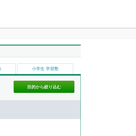
塾
小学生 学習塾