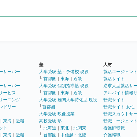
塾
人材
ーサーバー
大学受験 塾・予備校 現役
就活エージェン
└
首都圏
｜
東海
｜
近畿
就活サイト
ーサーバー
大学受験 個別指導塾 現役
逆求人型就活サ
サービス
└
首都圏
｜
東海
｜
近畿
アルバイト情報
リーニング
大学受験 難関大学特化型 現役
転職サイト
ンドリー
└
首都圏
転職サイト 女性
大学受験 映像授業
転職スカウトサ
｜
東海
｜
近畿
高校受験 塾
転職エージェン
ット
└
北海道
｜
東北
｜
北関東
看護師転職
｜
東海
｜
近畿
└
首都圏
｜
甲信越・北陸
介護転職