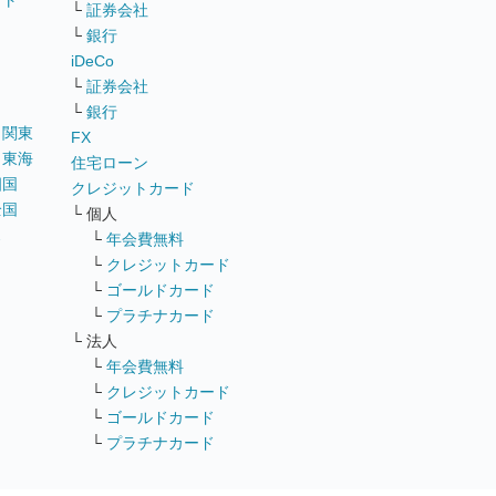
イト
└
証券会社
リ
└
銀行
iDeCo
└
証券会社
└
銀行
｜
関東
FX
｜
東海
住宅ローン
四国
クレジットカード
全国
└ 個人
ス
└
年会費無料
└
クレジットカード
└
ゴールドカード
└
プラチナカード
└ 法人
└
年会費無料
└
クレジットカード
└
ゴールドカード
└
プラチナカード