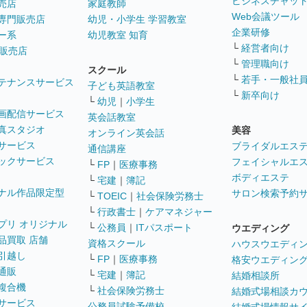
ビジネスチャッ
売店
家庭教師
Web会議ツール
専門販売店
幼児・小学生 学習教室
企業研修
ー系
幼児教室 知育
└
経営者向け
販売店
└
管理職向け
スクール
└
若手・一般社
テナンスサービス
子ども英語教室
└
新卒向け
└
幼児
｜
小学生
画配信サービス
英会話教室
真スタジオ
美容
オンライン英会話
サービス
ブライダルエス
通信講座
ックサービス
フェイシャルエ
└
FP
｜
医療事務
ボディエステ
└
宅建
｜
簿記
ナル作品限定型
サロン検索予約
└
TOEIC
｜
社会保険労務士
└
行政書士
｜
ケアマネジャー
プリ オリジナル
└
公務員
｜
ITパスポート
ウエディング
品買取 店舗
資格スクール
ハウスウエディ
引越し
└
FP
｜
医療事務
格安ウエディン
通販
└
宅建
｜
簿記
結婚相談所
複合機
└
社会保険労務士
結婚式場相談カ
サービス
公務員試験予備校