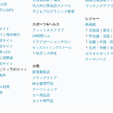
結婚式場情報サ
 小売
法人向け英会話スクール
マッチングアプ
守りGPS
子どもプログラミング教室
レジャー
スポーツ&ヘルス
映画館
サイト
フィットネスクラブ
└
北海道
｜
東北
行
｜
海外旅行
24時間ジム
└
甲信越・北陸
較サイト
リラクゼーションサロン
└
近畿
｜
中国・
較サイト
キッズスイミングスクール
└
九州・沖縄
｜
 LCC
└
幼児
｜
小学生
カラオケボック
｜
国際線
テーマパーク
較サイト
小売
ビティ予約サイト
家電量販店
海外
ドラッグストア
紳士服専門店
ス利用
スーツショップ
用
カー用品店
タイヤ専門店