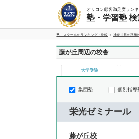
オリコン顧客満足度ランキ
塾・学習塾 検
塾、スクールのランキング・比較
神奈川県の路線
藤が丘周辺の校舎
大学受験
集団塾
個別指導
栄光ゼミナール
藤が丘校