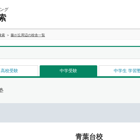
ング
索
検索
藤が丘周辺の校舎一覧
高校受験
中学受験
中学生 学習
塾
青葉台校