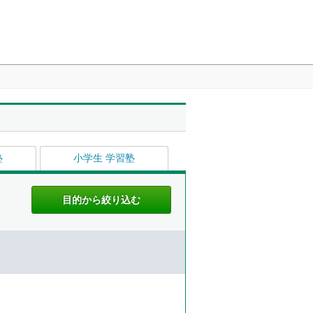
塾
小学生 学習塾