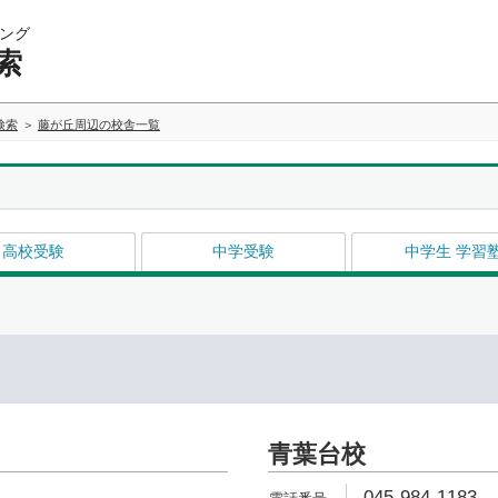
ング
索
検索
藤が丘周辺の校舎一覧
高校受験
中学受験
中学生 学習
青葉台校
045-984-1183