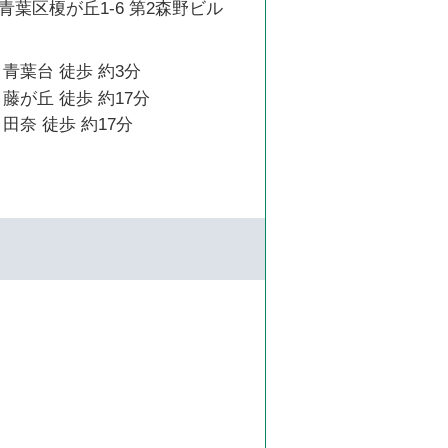
葉区榎が丘1-6 第2森野ビル
青葉台 徒歩 約3分
藤が丘 徒歩 約17分
田奈 徒歩 約17分