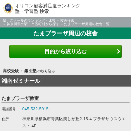
オリコン顧客満足度ランキング
塾・学習塾 検索
塾、スクールのランキング・比較
校舎検索
神奈川県の駅・市区町村から探す
たまプラーザ周辺の校舎一覧
たまプラーザ周辺の校舎
目的から絞り込む
高校受験： 集団塾
の絞り込み
湘南ゼミナール
たまプラーザ教室
045-532-5915
神奈川県横浜市青葉区美しが丘2-15-4 プラザサウスウエ
スト 4F