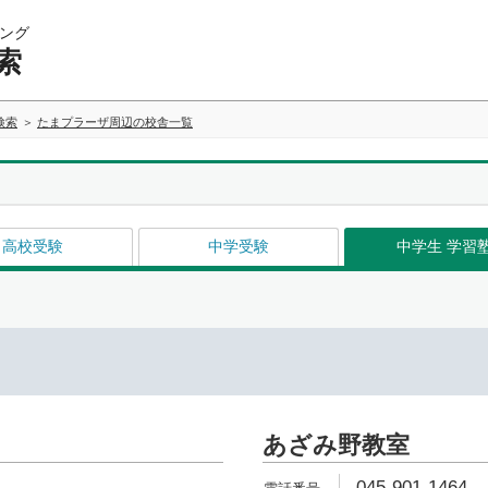
ング
索
検索
たまプラーザ周辺の校舎一覧
高校受験
中学受験
中学生 学習
あざみ野教室
045-901-1464