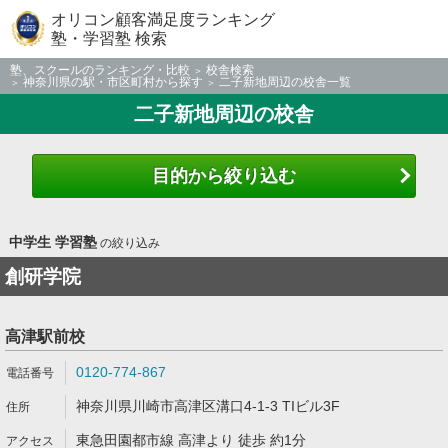
オリコン顧客満足度ランキング
塾・学習塾 検索
塾、スクールのランキング・比較
校舎検索
神奈川県の駅・市区町村から探す
二子新地周辺の校舎一覧
二子新地周辺の校舎
目的から絞り込む
中学生 学習塾
の絞り込み
創研学院
高津駅前校
0120-774-867
神奈川県川崎市高津区溝口4-1-3 TIビル3F
東急田園都市線 高津より 徒歩 約1分