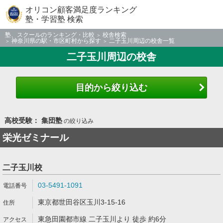
オリコン顧客満足度ランキング
塾・学習塾 検索
塾、スクールのランキング・比較
校舎検索
神奈川県の駅・市区町村から探す
二子玉川周辺の校舎一覧
二子玉川周辺の校舎
目的から絞り込む
高校受験： 集団塾
の絞り込み
栄光ゼミナール
二子玉川校
03-5491-1091
東京都世田谷区玉川3-15-16
東急田園都市線 二子玉川より 徒歩 約6分