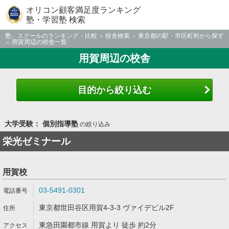
オリコン顧客満足度ランキング
塾・学習塾 検索
塾、スクールのランキング・比較
校舎検索
東京都の駅・市区町村から探す
用賀周辺の校舎一覧
用賀周辺の校舎
目的から絞り込む
大学受験： 個別指導塾
の絞り込み
栄光ゼミナール
用賀校
03-5491-0301
東京都世田谷区用賀4-3-3 ヴァイデビル2F
東急田園都市線 用賀より 徒歩 約2分