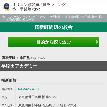
オリコン顧客満足度ランキング
塾・学習塾 検索
塾、スクールのランキング・比較
校舎検索
東京都の駅・市区町村から探す
桜新町周辺の校舎一覧
桜新町周辺の校舎
目的から絞り込む
高校受験： 集団塾
の絞り込み
早稲田アカデミー
桜新町校
03-3425-4711
東京都世田谷区新町3-23-5
東急田園都市線 桜新町より 徒歩 約3分