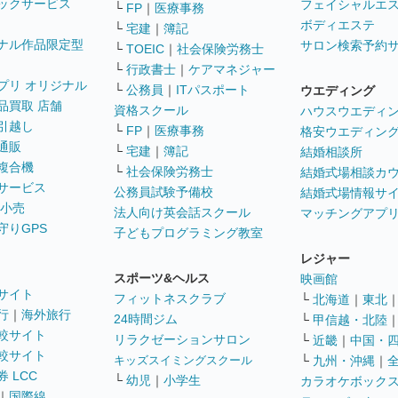
ックサービス
フェイシャルエ
└
FP
｜
医療事務
ボディエステ
└
宅建
｜
簿記
ナル作品限定型
サロン検索予約
└
TOEIC
｜
社会保険労務士
└
行政書士
｜
ケアマネジャー
プリ オリジナル
└
公務員
｜
ITパスポート
ウエディング
品買取 店舗
資格スクール
ハウスウエディ
引越し
└
FP
｜
医療事務
格安ウエディン
通販
└
宅建
｜
簿記
結婚相談所
複合機
└
社会保険労務士
結婚式場相談カ
サービス
公務員試験予備校
結婚式場情報サ
 小売
法人向け英会話スクール
マッチングアプ
守りGPS
子どもプログラミング教室
レジャー
スポーツ&ヘルス
映画館
サイト
フィットネスクラブ
└
北海道
｜
東北
行
｜
海外旅行
24時間ジム
└
甲信越・北陸
較サイト
リラクゼーションサロン
└
近畿
｜
中国・
較サイト
キッズスイミングスクール
└
九州・沖縄
｜
 LCC
└
幼児
｜
小学生
カラオケボック
｜
国際線