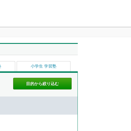
塾
小学生 学習塾