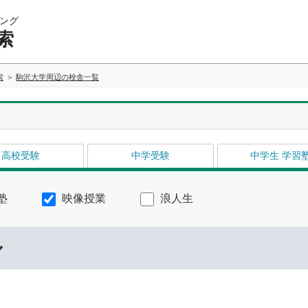
ング
索
索
駒沢大学周辺の校舎一覧
高校受験
中学受験
中学生 学習
塾
映像授業
浪人生
ル