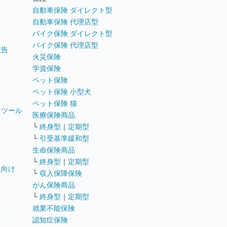
自動車保険 ダイレクト型
自動車保険 代理店型
バイク保険 ダイレクト型
バイク保険 代理店型
広告
火災保険
学資保険
ペット保険
ペット保険 小型犬
ペット保険 猫
トツール
医療保険商品
└
終身型
｜
定期型
└
引受基準緩和型
生命保険商品
└
終身型
｜
定期型
員向け
└
収入保障保険
がん保険商品
└
終身型
｜
定期型
就業不能保険
テ
認知症保険