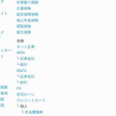
ステ
外貨建て保険
介護保険
サイト
総合保障保険
個人年金保険
変額保険
積立保険
ング
グ
金融
ネット証券
ウンター
NISA
イト
└
証券会社
リ
└
銀行
iDeCo
└
証券会社
└
銀行
｜
関東
FX
｜
東海
住宅ローン
四国
クレジットカード
全国
└ 個人
ス
└
年会費無料