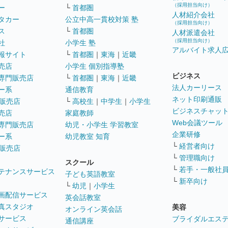
（採用担当向け）
ー
└
首都圏
人材紹介会社
タカー
公立中高一貫校対策 塾
（採用担当向け）
ス
└
首都圏
人材派遣会社
（採用担当向け）
社
小学生 塾
アルバイト求人
報サイト
└
首都圏
｜
東海
｜
近畿
売店
小学生 個別指導塾
ビジネス
専門販売店
└
首都圏
｜
東海
｜
近畿
法人カーリース
ー系
通信教育
ネット印刷通販
販売店
└
高校生
｜
中学生
｜
小学生
ビジネスチャッ
売店
家庭教師
Web会議ツール
専門販売店
幼児・小学生 学習教室
企業研修
ー系
幼児教室 知育
└
経営者向け
販売店
└
管理職向け
スクール
└
若手・一般社
テナンスサービス
子ども英語教室
└
新卒向け
└
幼児
｜
小学生
画配信サービス
英会話教室
真スタジオ
美容
オンライン英会話
サービス
ブライダルエス
通信講座