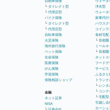
自動車保険
ウォータ
└
ダイレクト型
浄水型
└
代理店型
ウォータ
バイク保険
家事代行
└
ダイレクト型
ハウスク
└
代理店型
コインラ
自転車保険
食材宅配
火災保険
└
首都圏
海外旅行保険
ミールキ
ペット保険
└
首都圏
生命保険
ネットス
医療保険
フードデ
がん保険
サービス
学資保険
ふるさと
保険相談ショップ
トランク
└
レンタ
└
コンテ
金融
└
宅配型
ネット証券
引越し会
NISA
カーシェ
└
証券会社