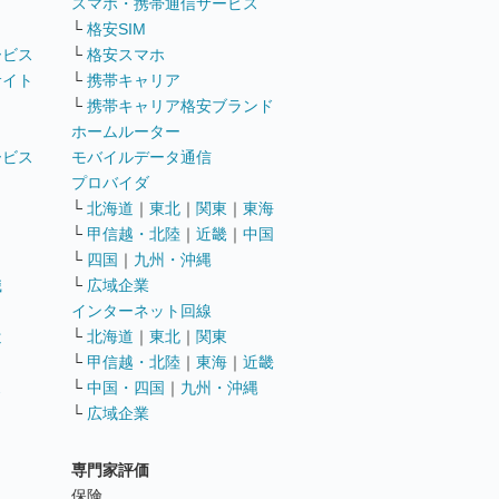
ト
スマホ・携帯通信サービス
└
格安SIM
ービス
└
格安スマホ
サイト
└
携帯キャリア
└
携帯キャリア格安ブランド
ホームルーター
ービス
モバイルデータ通信
ト
プロバイダ
└
北海道
｜
東北
｜
関東
｜
東海
└
甲信越・北陸
｜
近畿
｜
中国
└
四国
｜
九州・沖縄
職
└
広域企業
インターネット回線
遣
└
北海道
｜
東北
｜
関東
└
甲信越・北陸
｜
東海
｜
近畿
ス
└
中国・四国
｜
九州・沖縄
└
広域企業
専門家評価
ト
保険