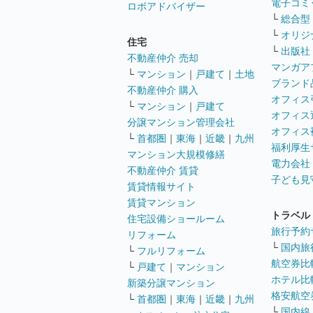
電子コミ
ロボアドバイザー
└
総合型
└
オリジ
住宅
└
出版社
不動産仲介 売却
マンガア
└
マンション
｜
戸建て
｜
土地
ブランド
不動産仲介 購入
オフィス
└
マンション
｜
戸建て
オフィス
分譲マンション管理会社
オフィス
└
首都圏
｜
東海
｜
近畿
｜
九州
福利厚生
マンション大規模修繕
電力会社
不動産仲介 賃貸
子ども見
賃貸情報サイト
賃貸マンション
トラベル
住宅設備ショールーム
旅行予約
リフォーム
└
国内旅
└
フルリフォーム
航空券比
└
戸建て
｜
マンション
ホテル比
新築分譲マンション
格安航空券
└
首都圏
｜
東海
｜
近畿
｜
九州
└
国内線