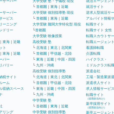
ーサーバー
大学受験 塾・予備校 現役
就活エージェン
└
首都圏
｜
東海
｜
近畿
就活サイト
ーサーバー
大学受験 個別指導塾 現役
逆求人型就活サ
サービス
└
首都圏
｜
東海
｜
近畿
アルバイト情報
リーニング
大学受験 難関大学特化型 現役
転職サイト
ンドリー
└
首都圏
転職サイト 女性
大学受験 映像授業
転職スカウトサ
｜
東海
｜
近畿
高校受験 塾
転職エージェン
ット
└
北海道
｜
東北
｜
北関東
看護師転職
｜
東海
｜
近畿
└
首都圏
｜
甲信越・北陸
介護転職
ーパー
└
東海
｜
近畿
｜
中国・四国
ハイクラス・
リバリー
└
九州・沖縄
ミドルクラス転
高校受験 個別指導塾
派遣会社
納税サイト
└
北海道
｜
東北
｜
北関東
工場・製造業派
ルーム
└
首都圏
｜
甲信越・北陸
派遣求人サイト
ル収納スペース
└
東海
｜
近畿
｜
中国・四国
求人情報サービ
ナ
└
九州・沖縄
転職サイト
（採用担当向け）
中学受験 塾
新卒採用サイト
社
└
首都圏
｜
東海
｜
近畿
（採用担当向け）
アリング
中学受験 個別指導塾
新卒エージェン