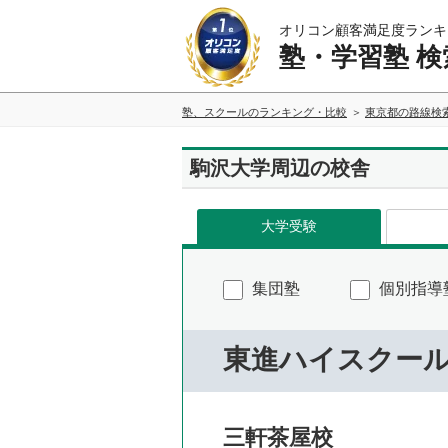
オリコン顧客満足度ランキ
塾・学習塾 検
塾、スクールのランキング・比較
東京都の路線検
駒沢大学周辺の校舎
大学受験
集団塾
個別指導
東進ハイスクー
三軒茶屋校