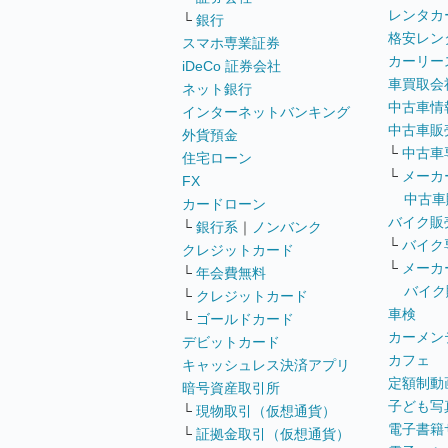
レンタカ
└
銀行
格安レン
スマホ専業証券
カーリー
iDeCo 証券会社
車買取会
ネット銀行
中古車情
インターネットバンキング
中古車販
外貨預金
└
中古車
住宅ローン
└
メーカ
FX
中古車
カードローン
バイク販
└
銀行系
｜
ノンバンク
└
バイク
クレジットカード
└
メーカ
└
年会費無料
バイク
└
クレジットカード
車検
└
ゴールドカード
カーメン
デビットカード
カフェ
キャッシュレス決済アプリ
定額制動
暗号資産取引所
子ども写
└
現物取引（仮想通貨）
電子書籍
└
証拠金取引（仮想通貨）