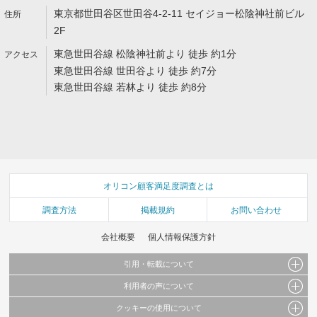
東京都世田谷区世田谷4-2-11 セイジョー松陰神社前ビル
2F
東急世田谷線 松陰神社前より 徒歩 約1分
東急世田谷線 世田谷より 徒歩 約7分
東急世田谷線 若林より 徒歩 約8分
オリコン顧客満足度調査とは
調査方法
掲載規約
お問い合わせ
会社概要
個人情報保護方針
引用・転載について
利用者の声について
当サイトで公開されている情報（文字、写真、イラスト、画像データ等）及びこれらの配
置・編集および構造などについての著作権は株式会社oricon MEに帰属しております。
クッキーの使用について
当サイトに掲載している内容はすべてサービスの利用者が提出された見解・感想です。
これらの情報を権利者の許可なく無断転載・複製などの二次利用を行うことは固く禁じて