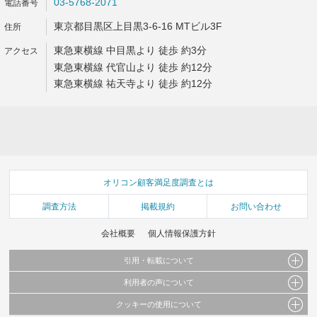
03-5768-2071
東京都目黒区上目黒3-6-16 MTビル3F
東急東横線 中目黒より 徒歩 約3分
東急東横線 代官山より 徒歩 約12分
東急東横線 祐天寺より 徒歩 約12分
オリコン顧客満足度調査とは
調査方法
掲載規約
お問い合わせ
会社概要
個人情報保護方針
引用・転載について
利用者の声について
当サイトで公開されている情報（文字、写真、イラスト、画像データ等）及びこれらの配
置・編集および構造などについての著作権は株式会社oricon MEに帰属しております。
クッキーの使用について
当サイトに掲載している内容はすべてサービスの利用者が提出された見解・感想です。
これらの情報を権利者の許可なく無断転載・複製などの二次利用を行うことは固く禁じて