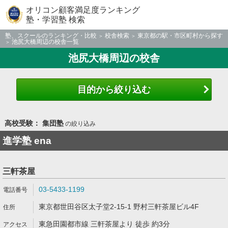
オリコン顧客満足度ランキング
塾・学習塾 検索
塾、スクールのランキング・比較
校舎検索
東京都の駅・市区町村から探す
池尻大橋周辺の校舎一覧
池尻大橋周辺の校舎
目的から絞り込む
高校受験： 集団塾
の絞り込み
進学塾 ena
三軒茶屋
03-5433-1199
東京都世田谷区太子堂2-15-1 野村三軒茶屋ビル4F
東急田園都市線 三軒茶屋より 徒歩 約3分