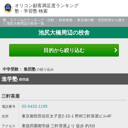
オリコン顧客満足度ランキング
塾・学習塾 検索
塾、スクールのランキング・比較
校舎検索
東京都の駅・市区町村から探す
池尻大橋周辺の校舎一覧
池尻大橋周辺の校舎
目的から絞り込む
中学受験： 集団塾
の絞り込み
進学塾 ena
三軒茶屋
03-5433-1199
東京都世田谷区太子堂2-15-1 野村三軒茶屋ビル4F
東急田園都市線 三軒茶屋より 徒歩 約3分