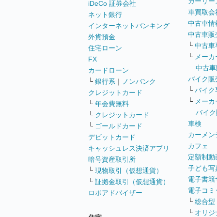
カーリー
iDeCo 証券会社
車買取会
ネット銀行
中古車情
インターネットバンキング
中古車販
外貨預金
└
中古車
住宅ローン
└
メーカ
FX
中古車
カードローン
バイク販
└
銀行系
｜
ノンバンク
└
バイク
クレジットカード
└
メーカ
└
年会費無料
バイク
└
クレジットカード
車検
└
ゴールドカード
カーメン
デビットカード
カフェ
キャッシュレス決済アプリ
定額制動
暗号資産取引所
子ども写
└
現物取引（仮想通貨）
電子書籍
└
証拠金取引（仮想通貨）
電子コミ
ロボアドバイザー
└
総合型
└
オリジ