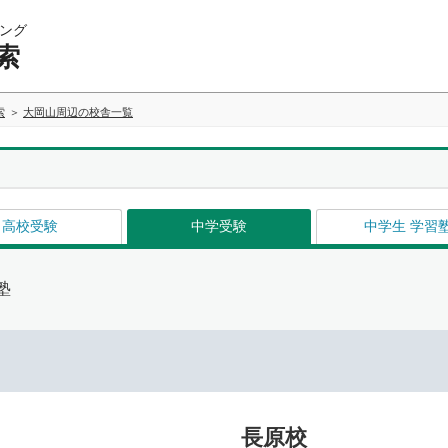
ング
索
索
大岡山周辺の校舎一覧
高校受験
中学受験
中学生 学習
塾
長原校