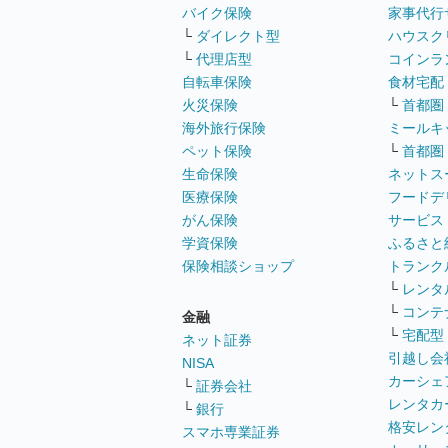
バイク保険
家事代行
└
ダイレクト型
ハウスク
└
代理店型
コインラ
自転車保険
食材宅配
火災保険
└
首都圏
海外旅行保険
ミールキ
ペット保険
└
首都圏
生命保険
ネットス
医療保険
フードデ
がん保険
サービス
学資保険
ふるさと
保険相談ショップ
トランク
└
レンタ
└
コンテ
金融
└
宅配型
ネット証券
引越し会
NISA
カーシェ
└
証券会社
レンタカ
└
銀行
格安レン
スマホ専業証券