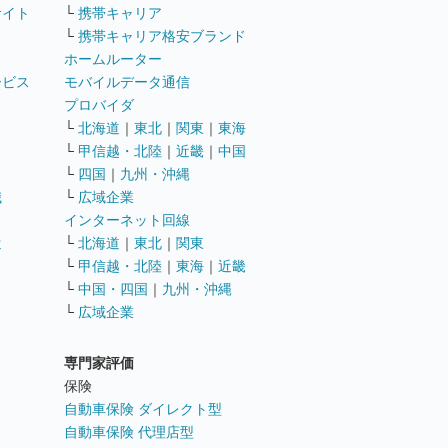
サイト
└
携帯キャリア
└
携帯キャリア格安ブランド
ホームルーター
ービス
モバイルデータ通信
ト
プロバイダ
└
北海道
｜
東北
｜
関東
｜
東海
└
甲信越・北陸
｜
近畿
｜
中国
└
四国
｜
九州・沖縄
職
└
広域企業
インターネット回線
遣
└
北海道
｜
東北
｜
関東
└
甲信越・北陸
｜
東海
｜
近畿
ス
└
中国・四国
｜
九州・沖縄
└
広域企業
専門家評価
ト
保険
自動車保険 ダイレクト型
自動車保険 代理店型