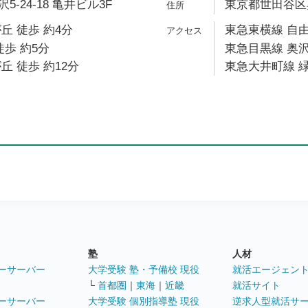
-24-18 亀井ビル3F
東京都世田谷区奥沢
丘 徒歩 約4分
東急東横線 自由
徒歩 約5分
東急目黒線 奥沢
丘 徒歩 約12分
東急大井町線 緑
塾
人材
ーサーバー
大学受験 塾・予備校 現役
就活エージェン
└
首都圏
｜
東海
｜
近畿
就活サイト
ーサーバー
大学受験 個別指導塾 現役
逆求人型就活サ