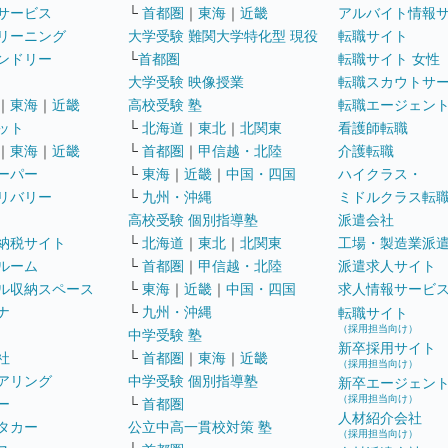
サービス
└
首都圏
｜
東海
｜
近畿
アルバイト情報
リーニング
大学受験 難関大学特化型 現役
転職サイト
ンドリー
└
首都圏
転職サイト 女性
大学受験 映像授業
転職スカウトサ
｜
東海
｜
近畿
高校受験 塾
転職エージェン
ット
└
北海道
｜
東北
｜
北関東
看護師転職
｜
東海
｜
近畿
└
首都圏
｜
甲信越・北陸
介護転職
ーパー
└
東海
｜
近畿
｜
中国・四国
ハイクラス・
リバリー
└
九州・沖縄
ミドルクラス転
高校受験 個別指導塾
派遣会社
納税サイト
└
北海道
｜
東北
｜
北関東
工場・製造業派
ルーム
└
首都圏
｜
甲信越・北陸
派遣求人サイト
ル収納スペース
└
東海
｜
近畿
｜
中国・四国
求人情報サービ
ナ
└
九州・沖縄
転職サイト
（採用担当向け）
中学受験 塾
新卒採用サイト
社
└
首都圏
｜
東海
｜
近畿
（採用担当向け）
アリング
中学受験 個別指導塾
新卒エージェン
（採用担当向け）
ー
└
首都圏
人材紹介会社
タカー
公立中高一貫校対策 塾
（採用担当向け）