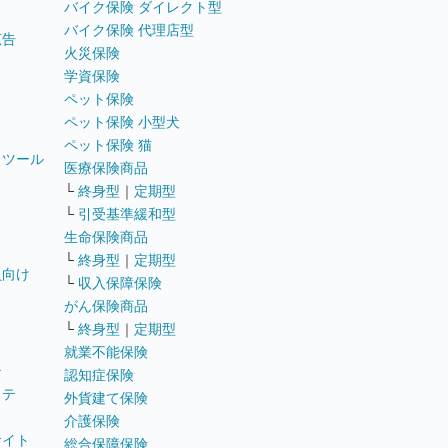
バイク保険 ダイレクト型
バイク保険 代理店型
広告
火災保険
学資保険
ペット保険
ペット保険 小型犬
ペット保険 猫
トツール
医療保険商品
└
終身型
｜
定期型
└
引受基準緩和型
生命保険商品
└
終身型
｜
定期型
員向け
└
収入保障保険
がん保険商品
└
終身型
｜
定期型
就業不能保険
テ
認知症保険
ステ
外貨建て保険
介護保険
サイト
総合保障保険