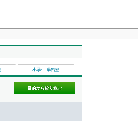
塾
小学生 学習塾