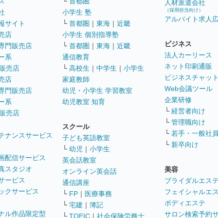
ス
└
首都圏
人材派遣会社
（採用担当向け）
社
小学生 塾
アルバイト求人
報サイト
└
首都圏
｜
東海
｜
近畿
売店
小学生 個別指導塾
ビジネス
専門販売店
└
首都圏
｜
東海
｜
近畿
法人カーリース
ー系
通信教育
ネット印刷通販
販売店
└
高校生
｜
中学生
｜
小学生
ビジネスチャッ
売店
家庭教師
Web会議ツール
専門販売店
幼児・小学生 学習教室
企業研修
ー系
幼児教室 知育
└
経営者向け
販売店
└
管理職向け
スクール
└
若手・一般社
テナンスサービス
子ども英語教室
└
新卒向け
└
幼児
｜
小学生
画配信サービス
英会話教室
真スタジオ
美容
オンライン英会話
サービス
ブライダルエス
通信講座
ックサービス
フェイシャルエ
└
FP
｜
医療事務
ボディエステ
└
宅建
｜
簿記
ナル作品限定型
サロン検索予約
└
TOEIC
｜
社会保険労務士