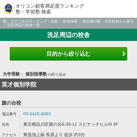
オリコン顧客満足度ランキング
塾・学習塾 検索
塾、スクールのランキング・比較
校舎検索
東京都の駅・市区町村から探す
洗足周辺の校舎一覧
洗足周辺の校舎
目的から絞り込む
大学受験： 個別指導塾
の絞り込み
英才個別学院
旗の台校
03-6426-6083
東京都品川区旗の台6-33-11 スピナッチヒルIII 3F
東急池上線 長原より 徒歩 約3分