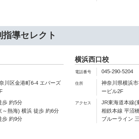
別指導セレクト
横浜西口校
045-290-5204
川区金港町6-4 エバーズ
神奈川県横浜市神
F
ービル2F
徒歩 約5分
JR東海道本線(
～熱海) 横浜 徒歩 約6分
相鉄本線 平沼橋
徒歩 約9分
ブルーライン 三