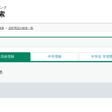
ング
索
検索
反町周辺の校舎一覧
高校受験
中学受験
中学生 学習
塾