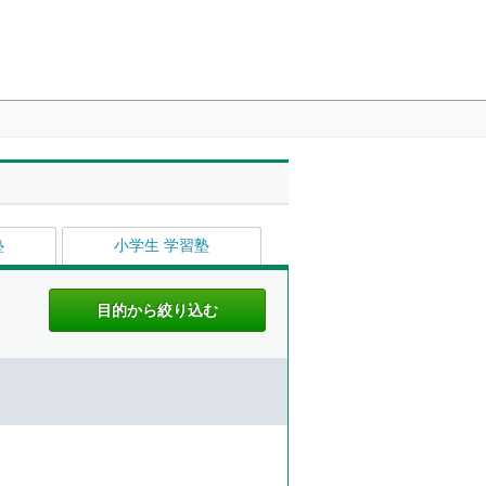
塾
小学生 学習塾