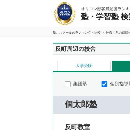
オリコン顧客満足度ランキ
塾・学習塾 検
塾、スクールのランキング・比較
神奈川県の路線
反町周辺の校舎
大学受験
集団塾
個別指導
個太郎塾
反町教室