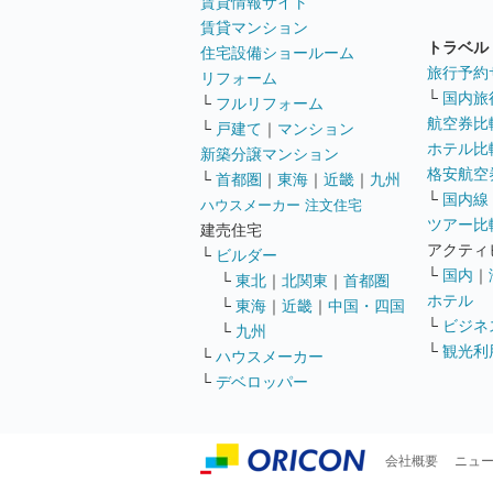
賃貸情報サイト
賃貸マンション
トラベル
住宅設備ショールーム
旅行予約
リフォーム
└
国内旅
└
フルリフォーム
航空券比
└
戸建て
｜
マンション
ホテル比
新築分譲マンション
格安航空券
└
首都圏
｜
東海
｜
近畿
｜
九州
└
国内線
ハウスメーカー 注文住宅
ツアー比
建売住宅
アクティ
└
ビルダー
└
国内
｜
└
東北
｜
北関東
｜
首都圏
ホテル
└
東海
｜
近畿
｜
中国・四国
└
ビジネ
└
九州
└
観光利
└
ハウスメーカー
└
デベロッパー
会社概要
ニュ