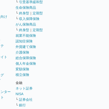
└
引受基準緩和型
生命保険商品
└
終身型
｜
定期型
員向け
└
収入保障保険
がん保険商品
└
終身型
｜
定期型
就業不能保険
テ
認知症保険
ステ
外貨建て保険
介護保険
サイト
総合保障保険
個人年金保険
変額保険
積立保険
ング
グ
金融
ネット証券
ウンター
NISA
イト
└
証券会社
リ
└
銀行