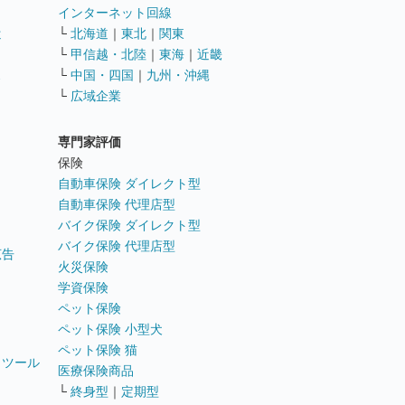
インターネット回線
遣
└
北海道
｜
東北
｜
関東
└
甲信越・北陸
｜
東海
｜
近畿
ス
└
中国・四国
｜
九州・沖縄
└
広域企業
専門家評価
ト
保険
自動車保険 ダイレクト型
自動車保険 代理店型
バイク保険 ダイレクト型
バイク保険 代理店型
広告
火災保険
学資保険
ペット保険
ペット保険 小型犬
ペット保険 猫
トツール
医療保険商品
└
終身型
｜
定期型