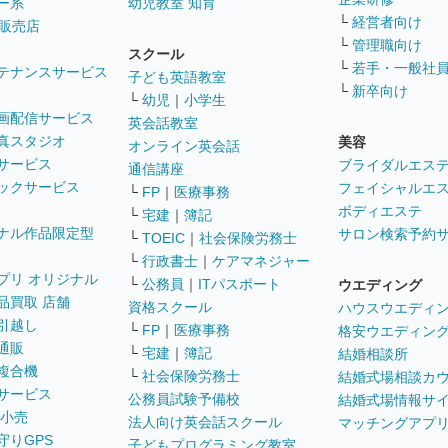
ー系
幼児教室 知育
└
経営者向け
販売店
└
管理職向け
スクール
└
若手・一般社
テナンスサービス
子ども英語教室
└
新卒向け
└
幼児
｜
小学生
画配信サービス
英会話教室
真スタジオ
美容
オンライン英会話
サービス
ブライダルエス
通信講座
ックサービス
フェイシャルエ
└
FP
｜
医療事務
ボディエステ
└
宅建
｜
簿記
ナル作品限定型
サロン検索予約
└
TOEIC
｜
社会保険労務士
└
行政書士
｜
ケアマネジャー
プリ オリジナル
└
公務員
｜
ITパスポート
ウエディング
品買取 店舗
資格スクール
ハウスウエディ
引越し
└
FP
｜
医療事務
格安ウエディン
通販
└
宅建
｜
簿記
結婚相談所
複合機
└
社会保険労務士
結婚式場相談カ
サービス
公務員試験予備校
結婚式場情報サ
 小売
法人向け英会話スクール
マッチングアプ
守りGPS
子どもプログラミング教室