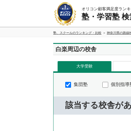
オリコン顧客満足度ランキ
塾・学習塾 検
塾、スクールのランキング・比較
神奈川県の路線
白楽周辺の校舎
大学受験
集団塾
個別指導
該当する校舎が