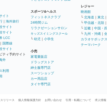
レジャー
スポーツ&ヘルス
映画館
サイト
フィットネスクラブ
└
北海道
｜
東北
行
｜
海外旅行
24時間ジム
└
甲信越・北陸
較サイト
リラクゼーションサロン
└
近畿
｜
中国・
較サイト
キッズスイミングスクール
└
九州・沖縄
｜
 LCC
└
幼児
｜
小学生
カラオケボック
｜
国際線
テーマパーク
較サイト
小売
ビティ予約サイト
家電量販店
海外
ドラッグストア
紳士服専門店
ス利用
スーツショップ
用
カー用品店
タイヤ専門店
ースリリース
個人情報保護方針
お問い合わせ
引用・転載について
求人情報