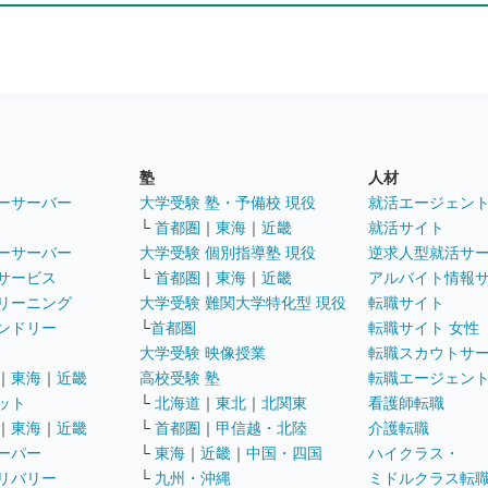
塾
人材
ーサーバー
大学受験 塾・予備校 現役
就活エージェン
└
首都圏
｜
東海
｜
近畿
就活サイト
ーサーバー
大学受験 個別指導塾 現役
逆求人型就活サ
サービス
└
首都圏
｜
東海
｜
近畿
アルバイト情報
リーニング
大学受験 難関大学特化型 現役
転職サイト
ンドリー
└
首都圏
転職サイト 女性
大学受験 映像授業
転職スカウトサ
｜
東海
｜
近畿
高校受験 塾
転職エージェン
ット
└
北海道
｜
東北
｜
北関東
看護師転職
｜
東海
｜
近畿
└
首都圏
｜
甲信越・北陸
介護転職
ーパー
└
東海
｜
近畿
｜
中国・四国
ハイクラス・
リバリー
└
九州・沖縄
ミドルクラス転