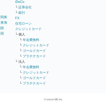
iDeCo
└
証券会社
└
銀行
｜
関東
FX
｜
東海
住宅ローン
四国
クレジットカード
全国
└ 個人
ス
└
年会費無料
└
クレジットカード
└
ゴールドカード
└
プラチナカード
└ 法人
└
年会費無料
└
クレジットカード
└
ゴールドカード
└
プラチナカード
© oricon ME inc.