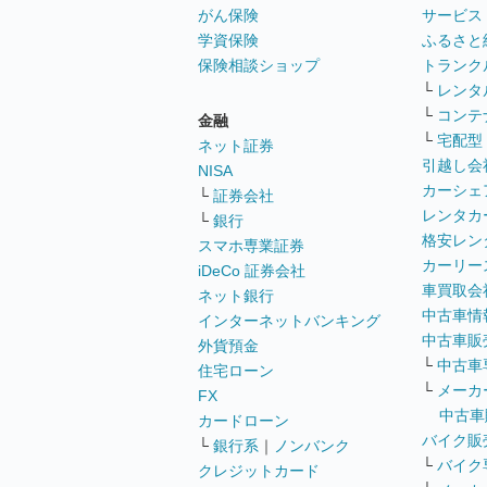
がん保険
サービス
学資保険
ふるさと
保険相談ショップ
トランク
└
レンタ
└
コンテ
金融
└
宅配型
ネット証券
引越し会
NISA
カーシェ
└
証券会社
レンタカ
└
銀行
格安レン
スマホ専業証券
カーリー
iDeCo 証券会社
車買取会
ネット銀行
中古車情
インターネットバンキング
中古車販
外貨預金
└
中古車
住宅ローン
└
メーカ
FX
中古車
カードローン
バイク販
└
銀行系
｜
ノンバンク
└
バイク
クレジットカード