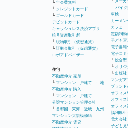
└
メーカ
└
年会費無料
バイク
└
クレジットカード
車検
└
ゴールドカード
カーメン
デビットカード
カフェ
キャッシュレス決済アプリ
定額制動
暗号資産取引所
子ども写
└
現物取引（仮想通貨）
電子書籍
└
証拠金取引（仮想通貨）
電子コミ
ロボアドバイザー
└
総合型
└
オリジ
住宅
└
出版社
不動産仲介 売却
マンガア
└
マンション
｜
戸建て
｜
土地
ブランド
不動産仲介 購入
オフィス
└
マンション
｜
戸建て
オフィス
分譲マンション管理会社
オフィス
└
首都圏
｜
東海
｜
近畿
｜
九州
福利厚生
マンション大規模修繕
電力会社
不動産仲介 賃貸
子ども見