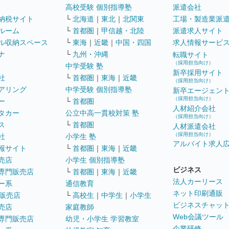
高校受験 個別指導塾
派遣会社
納税サイト
└
北海道
｜
東北
｜
北関東
工場・製造業派
ルーム
└
首都圏
｜
甲信越・北陸
派遣求人サイト
ル収納スペース
└
東海
｜
近畿
｜
中国・四国
求人情報サービ
ナ
└
九州・沖縄
転職サイト
（採用担当向け）
中学受験 塾
新卒採用サイト
社
└
首都圏
｜
東海
｜
近畿
（採用担当向け）
アリング
中学受験 個別指導塾
新卒エージェン
（採用担当向け）
ー
└
首都圏
人材紹介会社
タカー
公立中高一貫校対策 塾
（採用担当向け）
ス
└
首都圏
人材派遣会社
（採用担当向け）
社
小学生 塾
アルバイト求人
報サイト
└
首都圏
｜
東海
｜
近畿
売店
小学生 個別指導塾
ビジネス
専門販売店
└
首都圏
｜
東海
｜
近畿
法人カーリース
ー系
通信教育
ネット印刷通販
販売店
└
高校生
｜
中学生
｜
小学生
ビジネスチャッ
売店
家庭教師
Web会議ツール
専門販売店
幼児・小学生 学習教室
企業研修