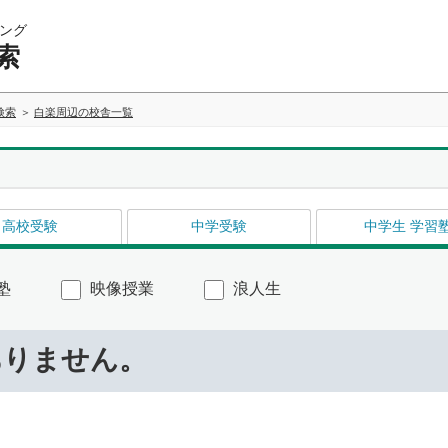
ング
索
検索
白楽周辺の校舎一覧
高校受験
中学受験
中学生 学習
塾
映像授業
浪人生
ありません。