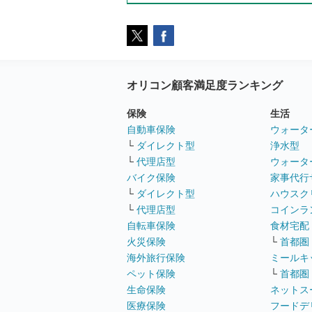
オリコン顧客満足度ランキング
保険
生活
自動車保険
ウォータ
└
ダイレクト型
浄水型
└
代理店型
ウォータ
バイク保険
家事代行
└
ダイレクト型
ハウスク
└
代理店型
コインラ
自転車保険
食材宅配
火災保険
└
首都圏
海外旅行保険
ミールキ
ペット保険
└
首都圏
生命保険
ネットス
医療保険
フードデ