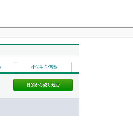
塾
小学生 学習塾