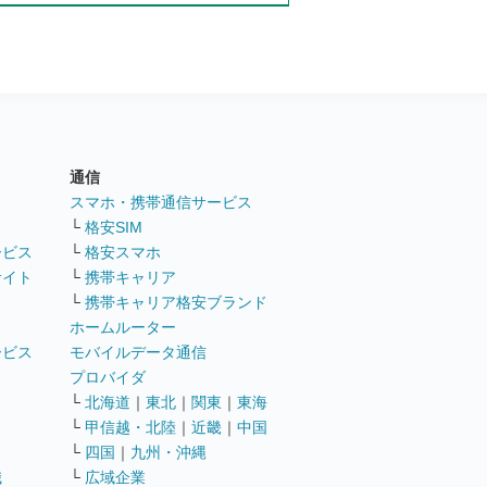
通信
ト
スマホ・携帯通信サービス
└
格安SIM
ービス
└
格安スマホ
サイト
└
携帯キャリア
└
携帯キャリア格安ブランド
ホームルーター
ービス
モバイルデータ通信
ト
プロバイダ
└
北海道
｜
東北
｜
関東
｜
東海
└
甲信越・北陸
｜
近畿
｜
中国
└
四国
｜
九州・沖縄
職
└
広域企業