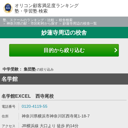
オリコン顧客満足度ランキング
塾・学習塾 検索
塾、スクールのランキング・比較
校舎検索
神奈川県の駅・市区町村から探す
妙蓮寺周辺の校舎一覧
妙蓮寺周辺の校舎
目的から絞り込む
中学受験： 集団塾
の絞り込み
名学館
名学館EXCEL 西寺尾校
0120-4119-55
神奈川県横浜市神奈川区西寺尾1-18-7
JR横浜線 大口より 徒歩 約14分