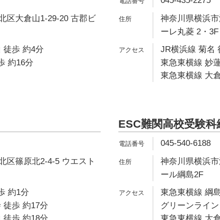
045-435-2275
区大倉山1-29-20 古郡ビ
神奈川県横浜市港
ーレ丸菱 2・3F
 徒歩 約4分
JR横浜線 菊名 
歩 約16分
東急東横線 妙蓮
東急東横線 大倉
ESC難関高校受験科
045-540-6188
区篠原北2-4-5 ウエスト
神奈川県横浜市港
ール綱島2F
歩 約1分
東急東横線 綱島
 徒歩 約17分
グリーンライン 
 徒歩 約18分
東急東横線 大倉