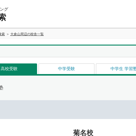
ング
索
検索
大倉山周辺の校舎一覧
高校受験
中学受験
中学生 学習
塾
菊名校