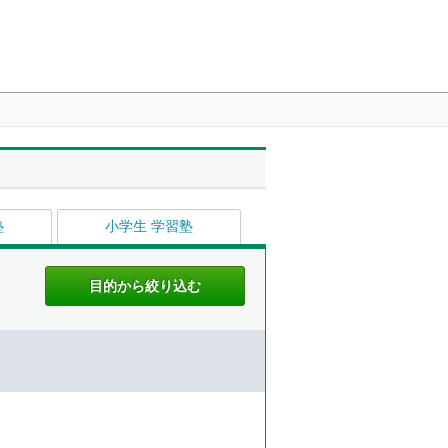
塾
小学生 学習塾