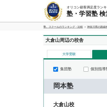
オリコン顧客満足度ランキ
塾・学習塾 検
塾、スクールのランキング・比較
神奈川県の路線
大倉山周辺の校舎
大学受験
集団塾
個別指導
岡本塾
大倉山校