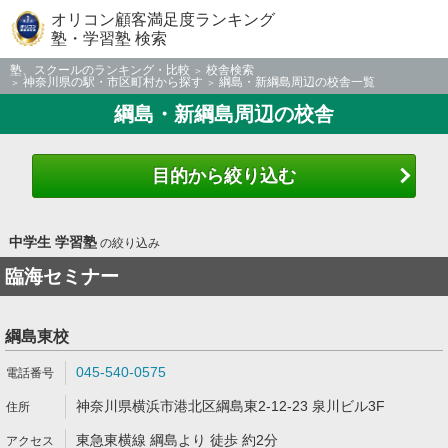
オリコン顧客満足度ランキング
塾・学習塾 検索
塾、スクールのランキング・比較
校舎検索
神奈川県の駅・市区町村から探す
綱島・新綱島周辺の校舎一覧
綱島・新綱島周辺の校舎
目的から絞り込む
中学生 学習塾
の絞り込み
臨海セミナー
綱島東校
045-540-0575
神奈川県横浜市港北区綱島東2-12-23 泉川ビル3F
東急東横線 綱島より 徒歩 約2分