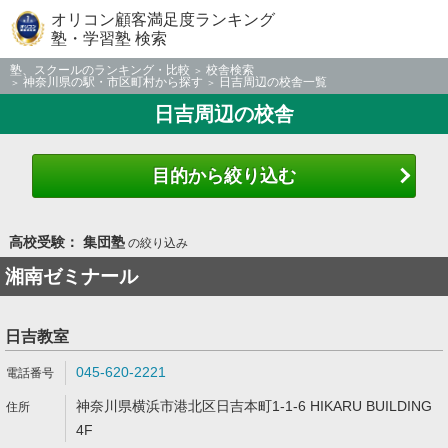
オリコン顧客満足度ランキング
塾・学習塾 検索
塾、スクールのランキング・比較
校舎検索
神奈川県の駅・市区町村から探す
日吉周辺の校舎一覧
日吉周辺の校舎
目的から絞り込む
高校受験： 集団塾
の絞り込み
湘南ゼミナール
日吉教室
045-620-2221
神奈川県横浜市港北区日吉本町1-1-6 HIKARU BUILDING
4F