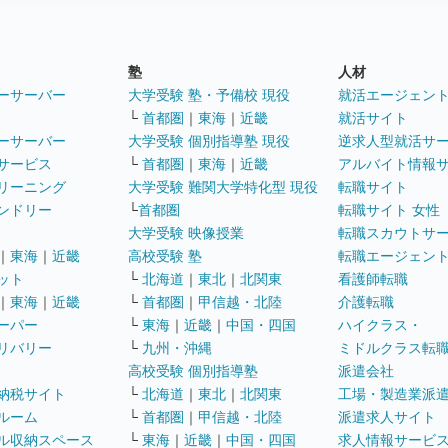
塾
人材
ーサーバー
大学受験 塾・予備校 現役
就活エージェン
└
首都圏
｜
東海
｜
近畿
就活サイト
ーサーバー
大学受験 個別指導塾 現役
逆求人型就活サ
サービス
└
首都圏
｜
東海
｜
近畿
アルバイト情報
リーニング
大学受験 難関大学特化型 現役
転職サイト
ンドリー
└
首都圏
転職サイト 女性
大学受験 映像授業
転職スカウトサ
｜
東海
｜
近畿
高校受験 塾
転職エージェン
ット
└
北海道
｜
東北
｜
北関東
看護師転職
｜
東海
｜
近畿
└
首都圏
｜
甲信越・北陸
介護転職
ーパー
└
東海
｜
近畿
｜
中国・四国
ハイクラス・
リバリー
└
九州・沖縄
ミドルクラス転
高校受験 個別指導塾
派遣会社
納税サイト
└
北海道
｜
東北
｜
北関東
工場・製造業派
ルーム
└
首都圏
｜
甲信越・北陸
派遣求人サイト
ル収納スペース
└
東海
｜
近畿
｜
中国・四国
求人情報サービ