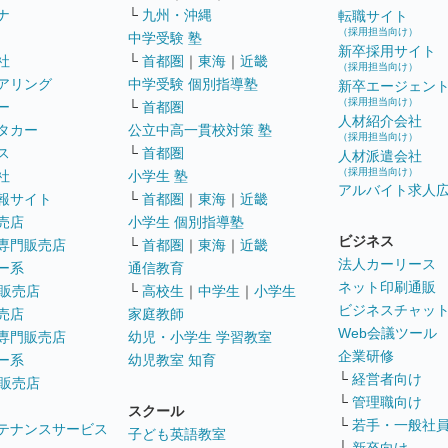
ナ
└
九州・沖縄
転職サイト
（採用担当向け）
中学受験 塾
新卒採用サイト
社
└
首都圏
｜
東海
｜
近畿
（採用担当向け）
アリング
中学受験 個別指導塾
新卒エージェン
（採用担当向け）
ー
└
首都圏
人材紹介会社
タカー
公立中高一貫校対策 塾
（採用担当向け）
ス
└
首都圏
人材派遣会社
（採用担当向け）
社
小学生 塾
アルバイト求人
報サイト
└
首都圏
｜
東海
｜
近畿
売店
小学生 個別指導塾
ビジネス
専門販売店
└
首都圏
｜
東海
｜
近畿
法人カーリース
ー系
通信教育
ネット印刷通販
販売店
└
高校生
｜
中学生
｜
小学生
ビジネスチャッ
売店
家庭教師
Web会議ツール
専門販売店
幼児・小学生 学習教室
企業研修
ー系
幼児教室 知育
└
経営者向け
販売店
└
管理職向け
スクール
└
若手・一般社
テナンスサービス
子ども英語教室