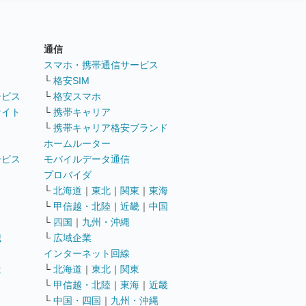
通信
ト
スマホ・携帯通信サービス
└
格安SIM
ービス
└
格安スマホ
サイト
└
携帯キャリア
└
携帯キャリア格安ブランド
ホームルーター
ービス
モバイルデータ通信
ト
プロバイダ
└
北海道
｜
東北
｜
関東
｜
東海
└
甲信越・北陸
｜
近畿
｜
中国
└
四国
｜
九州・沖縄
職
└
広域企業
インターネット回線
遣
└
北海道
｜
東北
｜
関東
└
甲信越・北陸
｜
東海
｜
近畿
ス
└
中国・四国
｜
九州・沖縄