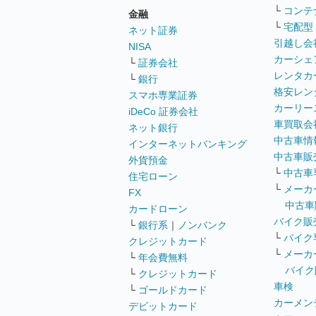
└
コンテ
金融
└
宅配型
ネット証券
引越し会
NISA
カーシェ
└
証券会社
レンタカ
└
銀行
格安レン
スマホ専業証券
カーリー
iDeCo 証券会社
車買取会
ネット銀行
中古車情
インターネットバンキング
中古車販
外貨預金
└
中古車
住宅ローン
└
メーカ
FX
中古車
カードローン
バイク販
└
銀行系
｜
ノンバンク
└
バイク
クレジットカード
└
メーカ
└
年会費無料
バイク
└
クレジットカード
車検
└
ゴールドカード
カーメン
デビットカード