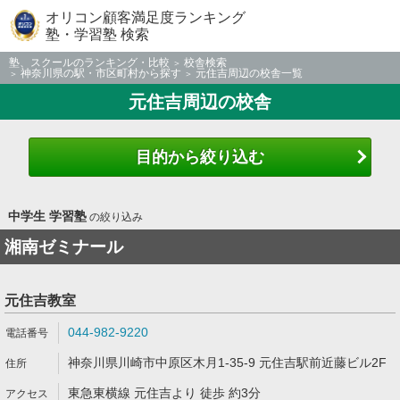
オリコン顧客満足度ランキング
塾・学習塾 検索
塾、スクールのランキング・比較
校舎検索
神奈川県の駅・市区町村から探す
元住吉周辺の校舎一覧
元住吉周辺の校舎
目的から絞り込む
中学生 学習塾
の絞り込み
湘南ゼミナール
元住吉教室
044-982-9220
神奈川県川崎市中原区木月1-35-9 元住吉駅前近藤ビル2F
東急東横線 元住吉より 徒歩 約3分