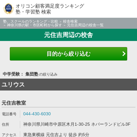
オリコン顧客満足度ランキング
塾・学習塾 検索
塾、スクールのランキング・比較
校舎検索
神奈川県の駅・市区町村から探す
元住吉周辺の校舎一覧
元住吉周辺の校舎
目的から絞り込む
中学受験： 集団塾
の絞り込み
ユリウス
元住吉教室
044-430-6030
神奈川県川崎市中原区木月1-30-25 ネバーランドビル3F
東急東横線 元住吉より 徒歩 約5分