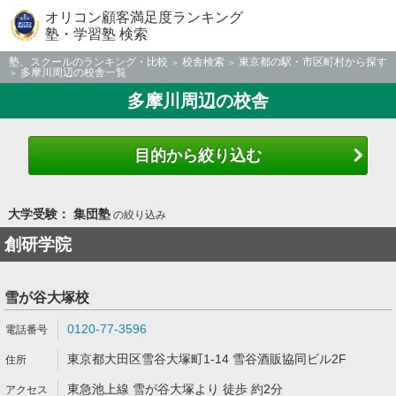
オリコン顧客満足度ランキング
塾・学習塾 検索
塾、スクールのランキング・比較
校舎検索
東京都の駅・市区町村から探す
多摩川周辺の校舎一覧
多摩川周辺の校舎
目的から絞り込む
大学受験： 集団塾
の絞り込み
創研学院
雪が谷大塚校
0120-77-3596
東京都大田区雪谷大塚町1-14 雪谷酒販協同ビル2F
東急池上線 雪が谷大塚より 徒歩 約2分