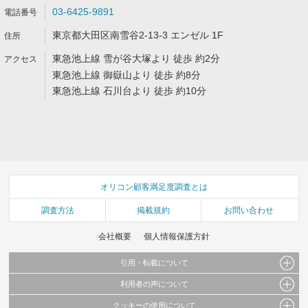
03-6425-9891
東京都大田区南雪谷2-13-3 エンゼル 1F
東急池上線 雪が谷大塚より 徒歩 約2分
東急池上線 御嶽山より 徒歩 約8分
東急池上線 石川台より 徒歩 約10分
オリコン顧客満足度調査とは
調査方法
掲載規約
お問い合わせ
会社概要
個人情報保護方針
引用・転載について
利用者の声について
当サイトで公開されている情報（文字、写真、イラスト、画像データ等）及びこれらの配
置・編集および構造などについての著作権は株式会社oricon MEに帰属しております。
クッキーの使用について
当サイトに掲載している内容はすべてサービスの利用者が提出された見解・感想です。