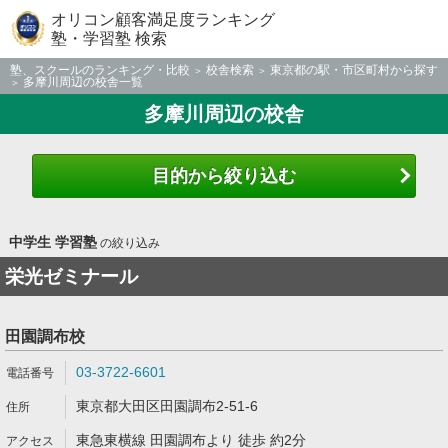
オリコン顧客満足度ランキング
塾・学習塾 検索
塾、スクールのランキング・比較
校舎検索
東京都の駅・市区町村から探す
多摩川周辺の校舎一覧
多摩川周辺の校舎
目的から絞り込む
中学生 学習塾
の絞り込み
栄光ゼミナール
田園調布校
03-3722-6601
東京都大田区田園調布2-51-6
東急東横線 田園調布より 徒歩 約2分