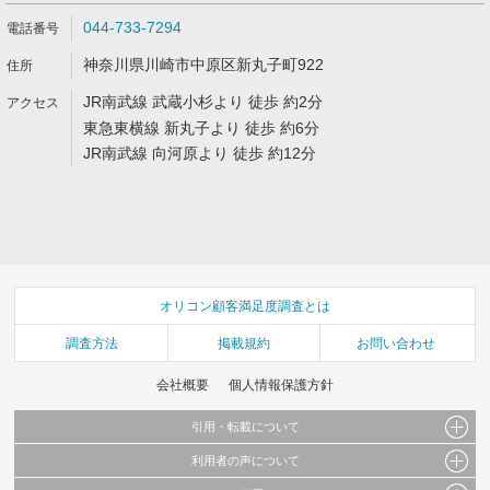
044-733-7294
神奈川県川崎市中原区新丸子町922
JR南武線 武蔵小杉より 徒歩 約2分
東急東横線 新丸子より 徒歩 約6分
JR南武線 向河原より 徒歩 約12分
オリコン顧客満足度調査とは
調査方法
掲載規約
お問い合わせ
会社概要
個人情報保護方針
引用・転載について
利用者の声について
当サイトで公開されている情報（文字、写真、イラスト、画像データ等）及びこれらの配
置・編集および構造などについての著作権は株式会社oricon MEに帰属しております。