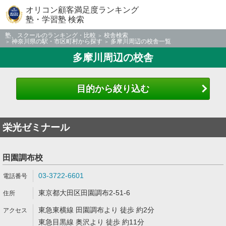
オリコン顧客満足度ランキング
塾・学習塾 検索
塾、スクールのランキング・比較
校舎検索
神奈川県の駅・市区町村から探す
多摩川周辺の校舎一覧
多摩川周辺の校舎
目的から絞り込む
栄光ゼミナール
田園調布校
03-3722-6601
東京都大田区田園調布2-51-6
東急東横線 田園調布より 徒歩 約2分
東急目黒線 奥沢より 徒歩 約11分