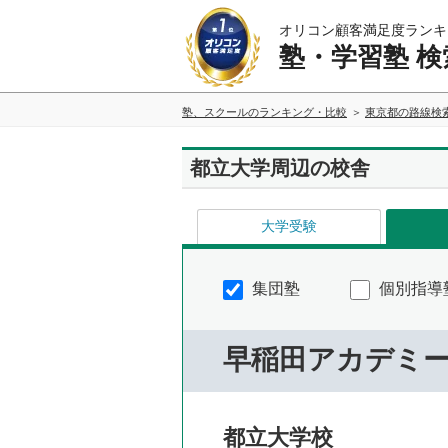
オリコン顧客満足度ランキ
塾・学習塾 検
塾、スクールのランキング・比較
東京都の路線検
都立大学周辺の校舎
大学受験
集団塾
個別指導
早稲田アカデミ
都立大学校