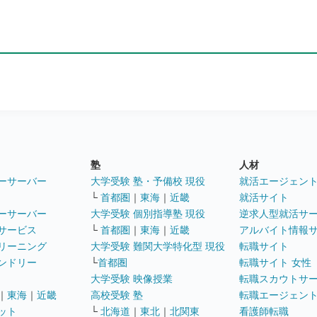
塾
人材
ーサーバー
大学受験 塾・予備校 現役
就活エージェン
└
首都圏
｜
東海
｜
近畿
就活サイト
ーサーバー
大学受験 個別指導塾 現役
逆求人型就活サ
サービス
└
首都圏
｜
東海
｜
近畿
アルバイト情報
リーニング
大学受験 難関大学特化型 現役
転職サイト
ンドリー
└
首都圏
転職サイト 女性
大学受験 映像授業
転職スカウトサ
｜
東海
｜
近畿
高校受験 塾
転職エージェン
ット
└
北海道
｜
東北
｜
北関東
看護師転職