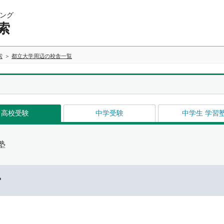
ング
索
索
都立大学周辺の校舎一覧
高校受験
中学受験
中学生 学習
塾
ー