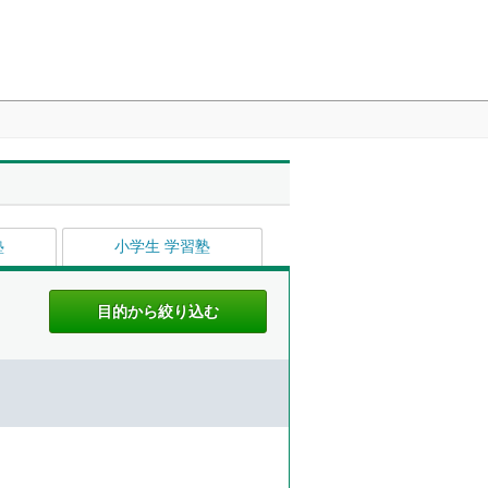
塾
小学生 学習塾