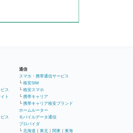
通信
ト
スマホ・携帯通信サービス
└
格安SIM
ービス
└
格安スマホ
サイト
└
携帯キャリア
└
携帯キャリア格安ブランド
ホームルーター
ービス
モバイルデータ通信
ト
プロバイダ
└
北海道
｜
東北
｜
関東
｜
東海