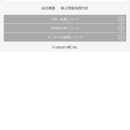
会社概要
個人情報保護方針
引用・転載について
利用者の声について
当サイトで公開されている情報（文字、写真、イラスト、画像データ等）及びこれらの配
置・編集および構造などについての著作権は株式会社oricon MEに帰属しております。
クッキーの使用について
当サイトに掲載している内容はすべてサービスの利用者が提出された見解・感想です。
これらの情報を権利者の許可なく無断転載・複製などの二次利用を行うことは固く禁じて
弊社が内容について正確性を含め一切保証するものではありません。
おります。
© oricon ME inc.
このサイトでは Cookie を使用して、ユーザーに合わせたコンテンツや広告の表示、ソー
弊社の見解・ 意見ではないことをご理解いただいた上でご覧ください。
シャル メディア機能の提供、広告の表示回数やクリック数の測定を行っています。
また、ユーザーによるサイトの利用状況についても情報を収集し、ソーシャル メディア
や広告配信、データ解析の各パートナーに提供しています。
各パートナーは、この情報とユーザーが各パートナーに提供した他の情報や、ユーザーが
各パートナーのサービスを使用したときに収集した他の情報を組み合わせて使用すること
があります。