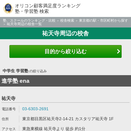
オリコン顧客満足度ランキング
塾・学習塾 検索
塾、スクールのランキング・比較
校舎検索
東京都の駅・市区町村から探す
祐天寺周辺の校舎一覧
祐天寺周辺の校舎
目的から絞り込む
中学生 学習塾
の絞り込み
進学塾 ena
祐天寺
03-6303-2691
東京都目黒区祐天寺2-14-21 カスタリア祐天寺 1F
東急東横線 祐天寺より 徒歩 約1分