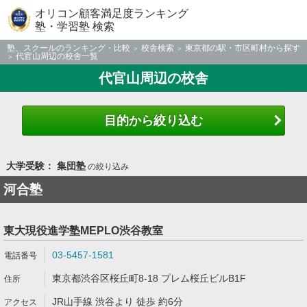
オリコン顧客満足度ランキング
塾・学習塾 検索
塾、スクールのランキング・比較
校舎検索
東京都の駅・市区町村から探す
代官山周辺の校舎一覧
代官山周辺の校舎
目的から絞り込む
大学受験： 集団塾
の絞り込み
河合塾
東大現役進学塾MEPLO渋谷教室
03-5457-1581
東京都渋谷区桜丘町8-18 プレム桜丘ビルB1F
JR山手線 渋谷より 徒歩 約6分