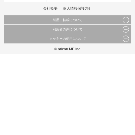
会社概要
個人情報保護方針
引用・転載について
利用者の声について
当サイトで公開されている情報（文字、写真、イラスト、画像データ等）及びこれらの配
置・編集および構造などについての著作権は株式会社oricon MEに帰属しております。
クッキーの使用について
当サイトに掲載している内容はすべてサービスの利用者が提出された見解・感想です。
これらの情報を権利者の許可なく無断転載・複製などの二次利用を行うことは固く禁じて
弊社が内容について正確性を含め一切保証するものではありません。
おります。
© oricon ME inc.
このサイトでは Cookie を使用して、ユーザーに合わせたコンテンツや広告の表示、ソー
弊社の見解・ 意見ではないことをご理解いただいた上でご覧ください。
シャル メディア機能の提供、広告の表示回数やクリック数の測定を行っています。
また、ユーザーによるサイトの利用状況についても情報を収集し、ソーシャル メディア
や広告配信、データ解析の各パートナーに提供しています。
各パートナーは、この情報とユーザーが各パートナーに提供した他の情報や、ユーザーが
各パートナーのサービスを使用したときに収集した他の情報を組み合わせて使用すること
があります。