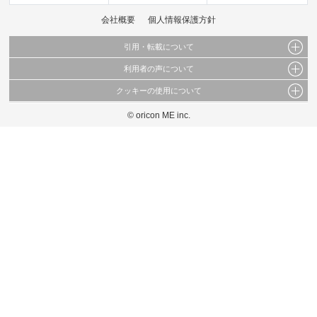
会社概要
個人情報保護方針
引用・転載について
利用者の声について
当サイトで公開されている情報（文字、写真、イラスト、画像データ等）及びこれらの配
置・編集および構造などについての著作権は株式会社oricon MEに帰属しております。
クッキーの使用について
当サイトに掲載している内容はすべてサービスの利用者が提出された見解・感想です。
これらの情報を権利者の許可なく無断転載・複製などの二次利用を行うことは固く禁じて
弊社が内容について正確性を含め一切保証するものではありません。
おります。
© oricon ME inc.
このサイトでは Cookie を使用して、ユーザーに合わせたコンテンツや広告の表示、ソー
弊社の見解・ 意見ではないことをご理解いただいた上でご覧ください。
シャル メディア機能の提供、広告の表示回数やクリック数の測定を行っています。
また、ユーザーによるサイトの利用状況についても情報を収集し、ソーシャル メディア
や広告配信、データ解析の各パートナーに提供しています。
各パートナーは、この情報とユーザーが各パートナーに提供した他の情報や、ユーザーが
各パートナーのサービスを使用したときに収集した他の情報を組み合わせて使用すること
があります。