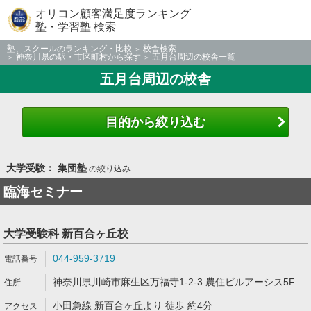
オリコン顧客満足度ランキング
塾・学習塾 検索
塾、スクールのランキング・比較
校舎検索
神奈川県の駅・市区町村から探す
五月台周辺の校舎一覧
五月台周辺の校舎
目的から絞り込む
大学受験： 集団塾
の絞り込み
臨海セミナー
大学受験科 新百合ヶ丘校
044-959-3719
神奈川県川崎市麻生区万福寺1-2-3 農住ビルアーシス5F
小田急線 新百合ヶ丘より 徒歩 約4分